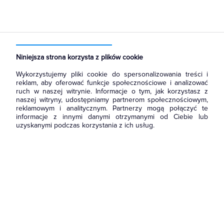
Strona główna
Produkty
Aparatura i automatyka
Aparatura modułowa nn
Szyny łączeniowe widełkowe i sztyftowe
Niniejsza strona korzysta z plików cookie
Wykorzystujemy pliki cookie do spersonalizowania treści i
reklam, aby oferować funkcje społecznościowe i analizować
ruch w naszej witrynie. Informacje o tym, jak korzystasz z
naszej witryny, udostępniamy partnerom społecznościowym,
reklamowym i analitycznym. Partnerzy mogą połączyć te
informacje z innymi danymi otrzymanymi od Ciebie lub
uzyskanymi podczas korzystania z ich usług.