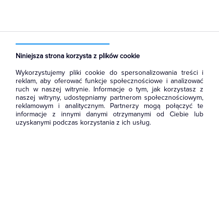
Strona główna
Produkty
Aparatura i automatyka
Aparatura modułowa nn
Szyny łączeniowe widełkowe i sztyftowe
Niniejsza strona korzysta z plików cookie
Wykorzystujemy pliki cookie do spersonalizowania treści i
reklam, aby oferować funkcje społecznościowe i analizować
ruch w naszej witrynie. Informacje o tym, jak korzystasz z
naszej witryny, udostępniamy partnerom społecznościowym,
reklamowym i analitycznym. Partnerzy mogą połączyć te
informacje z innymi danymi otrzymanymi od Ciebie lub
uzyskanymi podczas korzystania z ich usług.