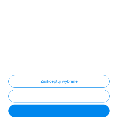
Sklep
Produkty
Producenci
Nowości
Outlet
Informacje
Regulamin
Polityka prywatności
Regulamin usługi newsletter
Zakup urządzeń z czynnikiem chłodniczym
Warunki dostaw
Lista oddziałów
Konfiguratory
Zaakceptuj wybrane
Najczęściej zadawane pytania
RODO
Powered by
Certusoft
Social media