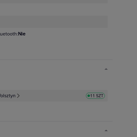
uetooth:
Nie
olsztyn
11 SZT