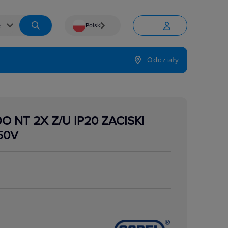
Polski


Język
Oddziały

O NT 2X Z/U IP20 ZACISKI
50V