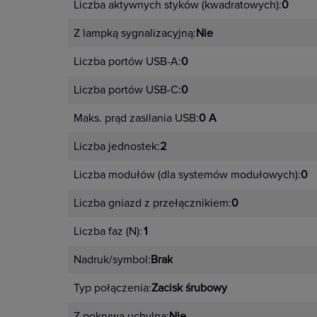
Liczba aktywnych styków (kwadratowych):
0
Z lampką sygnalizacyjną:
Nie
Liczba portów USB-A:
0
Liczba portów USB-C:
0
Maks. prąd zasilania USB:
0 A
Liczba jednostek:
2
Liczba modułów (dla systemów modułowych):
0
Liczba gniazd z przełącznikiem:
0
Liczba faz (N):
1
Nadruk/symbol:
Brak
Typ połączenia:
Zacisk śrubowy
Z pokrywą uchylną:
Nie