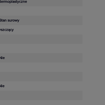
termoplastyczne
Stan surowy
yszczący
Nie
Nie