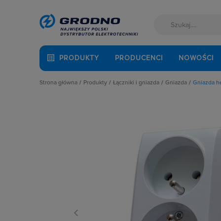
PRODUKTY
PRODUCENCI
NOWOŚCI
Strona główna
Produkty
Łączniki i gniazda
Gniazda
Gniazda h
Akcesoria montażowe
Akcesoria
Gniazda anten
Aparatura i automatyka
Gniazda
Gniazda głośni
Automatyka Budynkowa
Łączniki instalacyjne
Gniazda hermet
Baterie, akumulatory
Osprzęt M45
Gniazda hermet
Fotowoltaika
Przyciski
Gniazda instala
Kable i przewody
Puszki instalacyjne
Gniazda multim
Łączniki i gniazda
Ramki, klawisze, plakietki
Gniazda pozosta
Narzędzia i mierniki
Ściemniacze
Gniazda teleinf
Ochrona odgromowa
Słupki i kolumny zasilające
Wpusty kablow
Odzież ochronna i BHP
Termostaty i regulatory
Zestawy łączon
Osprzęt siłowy, przenośny
Oświetlenie
Pompy ciepła
Prowadzenie kabli
Rozdzielnice i obudowy
Sieci zewnętrzne
Stacje ładowania
Systemy bezpieczeństwa