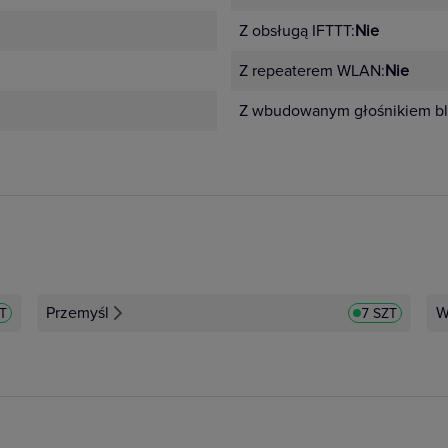
Z obsługą IFTTT:
Nie
Z repeaterem WLAN:
Nie
Z wbudowanym głośnikiem bl
Przemyśl
W
ZT
7 SZT