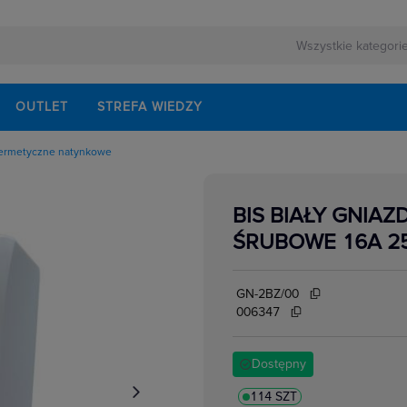
OUTLET
STREFA WIEDZY
ermetyczne natynkowe
owe
kowe
yczne natynkowe
BIS BIAŁY GNIAZD
yczne podtynkowe
cyjne
ŚRUBOWE 16A 2
edialne, HDMI,USB
łe,ekwipotencjalne,
ormatyczne
e
GN-2BZ/00
e
006347
Dostępny
114 SZT