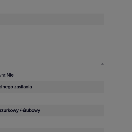
ym:
Nie
lnego zasilania
azurkowy /-śrubowy