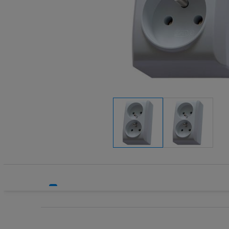
Systemy HVAC
Technika grzewcza
Technika instalacyjna