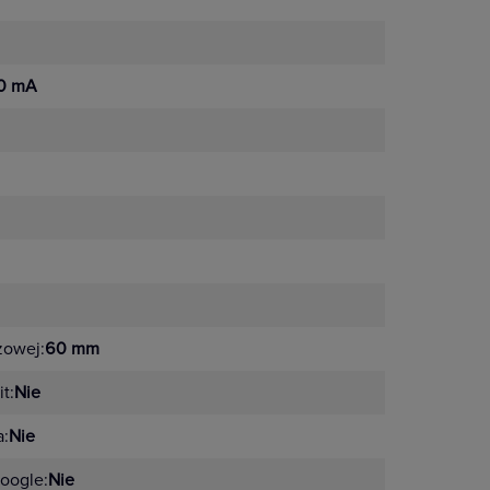
0 mA
żowej:
60 mm
t:
Nie
a:
Nie
oogle:
Nie