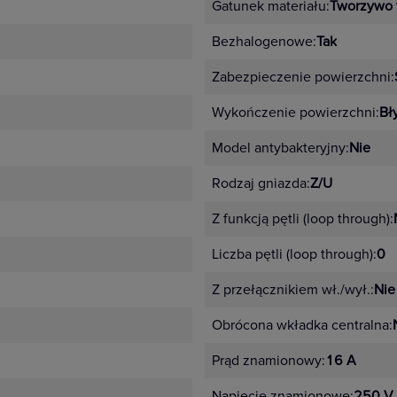
Gatunek materiału:
Tworzywo 
Bezhalogenowe:
Tak
Zabezpieczenie powierzchni:
Wykończenie powierzchni:
Bł
Model antybakteryjny:
Nie
Rodzaj gniazda:
Z/U
Z funkcją pętli (loop through):
Liczba pętli (loop through):
0
Z przełącznikiem wł./wył.:
Nie
Obrócona wkładka centralna:
Prąd znamionowy:
16 A
Napięcie znamionowe:
250 V