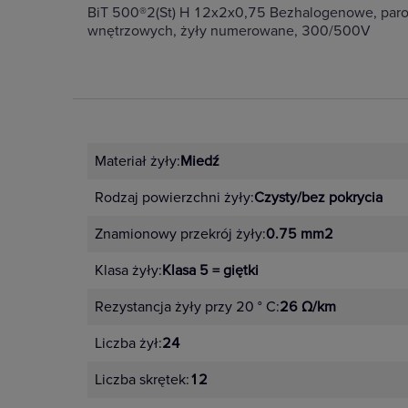
BiT 500®2(St) H 12x2x0,75 Bezhalogenowe, parowan
wnętrzowych, żyły numerowane, 300/500V
Materiał żyły:
Miedź
Rodzaj powierzchni żyły:
Czysty/bez pokrycia
Znamionowy przekrój żyły:
0.75 mm2
Klasa żyły:
Klasa 5 = giętki
Rezystancja żyły przy 20 ° C:
26 Ω/km
Liczba żył:
24
Liczba skrętek:
12