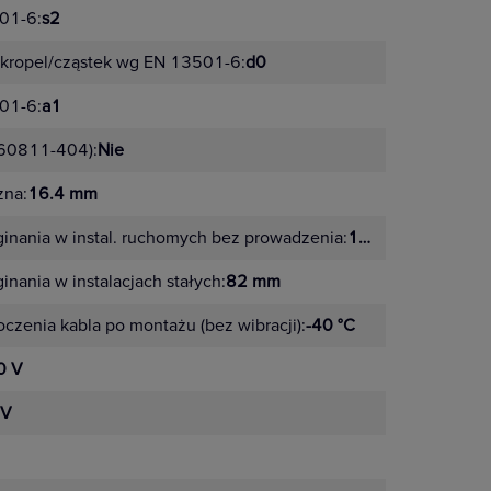
01-6:
s2
 kropel/cząstek wg EN 13501-6:
d0
01-6:
a1
 60811-404):
Nie
zna:
16.4 mm
inania w instal. ruchomych bez prowadzenia:
164 mm
nania w instalacjach stałych:
82 mm
czenia kabla po montażu (bez wibracji):
-40 °C
0 V
 V