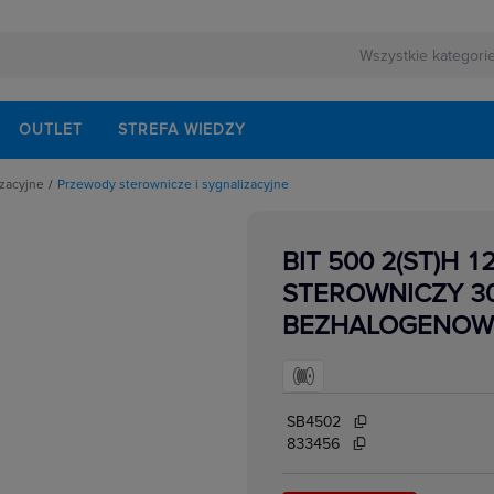
OUTLET
STREFA WIEDZY
izacyjne
Przewody sterownicze i sygnalizacyjne
ośnych
we
e i sygnalizacyjne 0,6/1kV
matyki i transmisji danych
BIT 500 2(ST)H
nicze i sygnalizacyjne
STEROWNICZY 30
BEZHALOGENOW
SB4502
833456