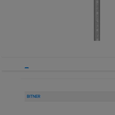
Systemy HVAC
Technika grzewcza
Technika instalacyjna
BITNER