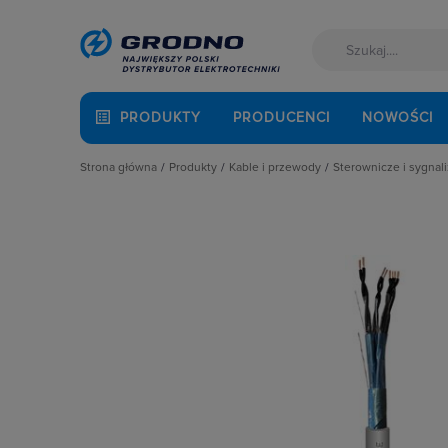
PRODUKTY
PRODUCENCI
NOWOŚCI
Strona główna
Produkty
Kable i przewody
Sterownicze i sygnal
Akcesoria montażowe
Do odbiorników ruchomych i przen
Kable falowniko
Aparatura i automatyka
Kable elektroenergetyczne
Kable sterownicz
Automatyka Budynkowa
Kable niepalne i bezhalogenowe
Przewody do auto
Baterie, akumulatory
Kable telekomunikacyjne
Przewody sterow
Fotowoltaika
Multimedialne
Kable i przewody
Przewody instalacyjne
Łączniki i gniazda
Przewody solarne
Narzędzia i mierniki
Sterownicze i sygnalizacyjne
Ochrona odgromowa
Odzież ochronna i BHP
Osprzęt siłowy, przenośny
Oświetlenie
Pompy ciepła
Prowadzenie kabli
Rozdzielnice i obudowy
Sieci zewnętrzne
Stacje ładowania
Systemy bezpieczeństwa