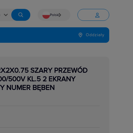
Polski


Język
Oddziały

 12X2X0.75 SZARY PRZEWÓD
0/500V KL.5 2 EKRANY
Y NUMER BĘBEN