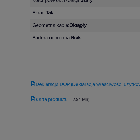
Kolor powłoki/izolacji:
Szary
Ekran:
Tak
Geometria kabla:
Okrągły
Bariera ochronna:
Brak
Deklaracja DOP (Deklaracja właściwości użytko
Karta produktu
(2.81 MB)