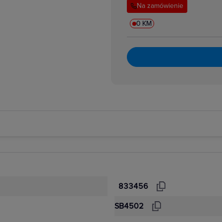
Na zamówienie
0 KM
833456
SB4502