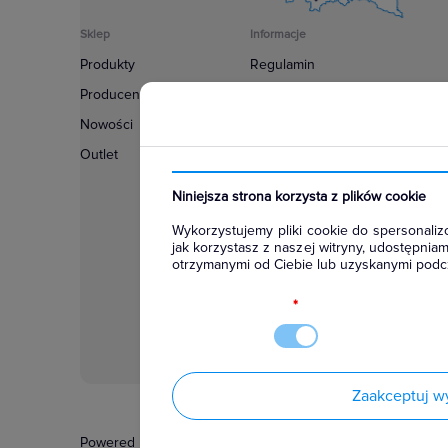
Sklep
Informacje
Produkty
Regulamin
Producenci
Polityka prywatności
Nowości
Regulamin usługi newsletter
Outlet
Zakup urządzeń z czynnikiem c
Warunki dostaw
Niniejsza strona korzysta z plików cookie
Lista oddziałów
Wykorzystujemy pliki cookie do spersonalizo
Konfiguratory
jak korzystasz z naszej witryny, udostępni
otrzymanymi od Ciebie lub uzyskanymi podcz
Najczęściej zadawane pytania
RODO
*
Zaakceptuj w
Powered by
Certusoft