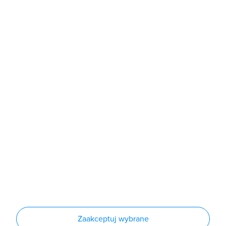
b2b@grodno.pl
poniedziałek - piątek: 7:00 - 16:00
Sklep
Produkty
Producenci
Nowości
Outlet
Informacje
Regulamin
Polityka prywatności
Regulamin usługi newsletter
Zakup urządzeń z czynnikiem chłodniczym
Warunki dostaw
Lista oddziałów
Konfiguratory
Zaakceptuj wybrane
Najczęściej zadawane pytania