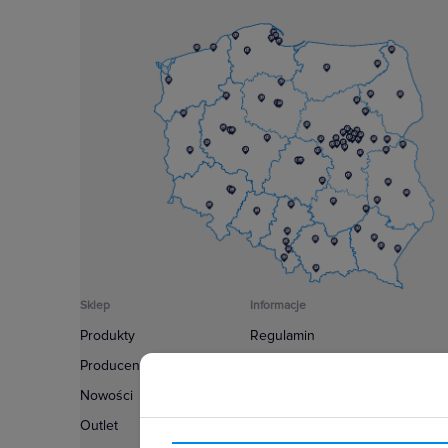
Sklep
Informacje
Produkty
Regulamin
Producenci
Polityka prywatności
Nowości
Regulamin usługi newsletter
Outlet
Zakup urządzeń z czynnikiem c