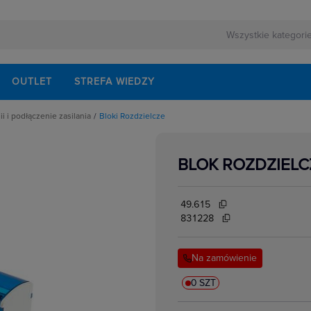
OUTLET
STREFA WIEDZY
i i podłączenie zasilania
Bloki Rozdzielcze
dzielcze
ciskowe
BLOK ROZDZIELC
ania
ki
ki
styczne
amkowe, aparatowe, transformatorowe
49.615
rzyłączeniowe na szynę
831228
Na zamówienie
0 SZT