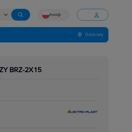
Polski


Język
Oddziały

ZY BRZ-2X15