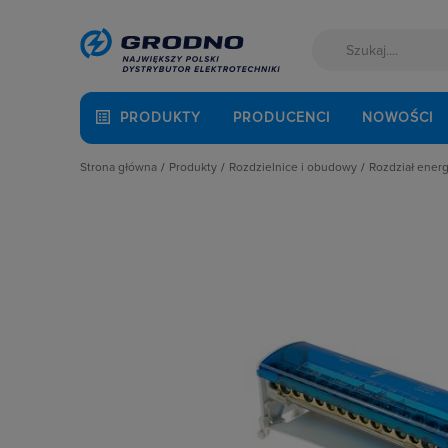
PRODUKTY
PRODUCENCI
NOWOŚCI
Strona główna
Produkty
Rozdzielnice i obudowy
Rozdział energi
Akcesoria montażowe
Akcesoria do rozbudowy rozdzielni
Bloki Roz
Aparatura i automatyka
Obudowy
Izolatory
Automatyka Budynkowa
Obudowy i szafy licznikowe
Listwy za
Baterie, akumulatory
Rozdział energii i podłączenie zasil
Odgałęźni
Fotowoltaika
Szynoprzewody
Płaskowni
Kable i przewody
Wentylacja i ogrzewanie
Szyny ela
Łączniki i gniazda
Zaciski r
Narzędzia i mierniki
Zaciski p
Ochrona odgromowa
Odzież ochronna i BHP
Osprzęt siłowy, przenośny
Oświetlenie
Pompy ciepła
Prowadzenie kabli
Rozdzielnice i obudowy
Sieci zewnętrzne
Stacje ładowania
Systemy bezpieczeństwa