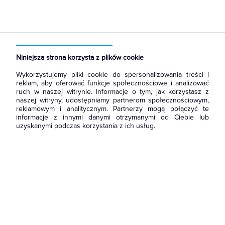
Strona główna
Produkty
Rozdzielnice i obudowy
Rozdział energii i podłączenie zasilania
Bloki Rozdzielcze
Niniejsza strona korzysta z plików cookie
Wykorzystujemy pliki cookie do spersonalizowania treści i
reklam, aby oferować funkcje społecznościowe i analizować
ruch w naszej witrynie. Informacje o tym, jak korzystasz z
naszej witryny, udostępniamy partnerom społecznościowym,
reklamowym i analitycznym. Partnerzy mogą połączyć te
informacje z innymi danymi otrzymanymi od Ciebie lub
uzyskanymi podczas korzystania z ich usług.