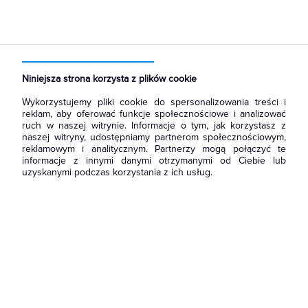
Niniejsza strona korzysta z plików cookie
Wykorzystujemy pliki cookie do spersonalizowania treści i
reklam, aby oferować funkcje społecznościowe i analizować
ruch w naszej witrynie. Informacje o tym, jak korzystasz z
naszej witryny, udostępniamy partnerom społecznościowym,
reklamowym i analitycznym. Partnerzy mogą połączyć te
informacje z innymi danymi otrzymanymi od Ciebie lub
uzyskanymi podczas korzystania z ich usług.
Wróć do strony głównej
i zapoznaj się z naszą ofertą.
Możesz również
skontaktować się
z nami, żeby zapytać o
produkt lub zgłosić błąd.