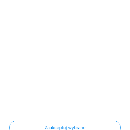
b2b@grodno.pl
poniedziałek - piątek: 7:00 - 16:00
Sklep
Produkty
Producenci
Nowości
Outlet
Informacje
Regulamin
Polityka prywatności
Regulamin usługi newsletter
Zakup urządzeń z czynnikiem chłodniczym
Warunki dostaw
Lista oddziałów
Konfiguratory
Zaakceptuj wybrane