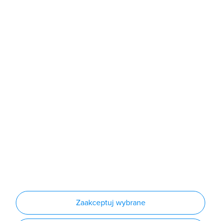
poniedziałek - piątek: 7:00 - 16:00
Sklep
Produkty
Producenci
Nowości
Outlet
Informacje
Regulamin
Polityka prywatności
Regulamin usługi newsletter
Zakup urządzeń z czynnikiem chłodniczym
Warunki dostaw
Lista oddziałów
Konfiguratory
Zaakceptuj wybrane
Najczęściej zadawane pytania
RODO