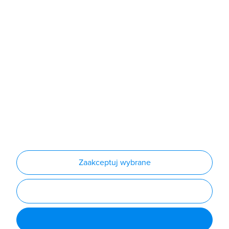
Sklep
Produkty
Producenci
Nowości
Outlet
Informacje
Regulamin
Polityka prywatności
Regulamin usługi newsletter
Zakup urządzeń z czynnikiem chłodniczym
Warunki dostaw
Lista oddziałów
Konfiguratory
Zaakceptuj wybrane
Najczęściej zadawane pytania
RODO
Powered by
Certusoft
Social media