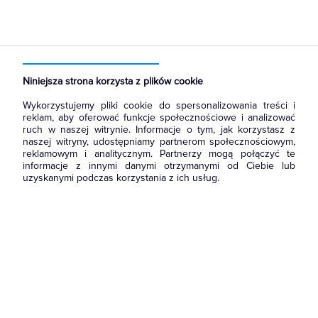
Strona główna
Produkty
Rozdzielnice i obudowy
Rozdział energii i podłączenie zasilania
Zaciski przyłączeniowe na szynę
Niniejsza strona korzysta z plików cookie
Wykorzystujemy pliki cookie do spersonalizowania treści i
reklam, aby oferować funkcje społecznościowe i analizować
ruch w naszej witrynie. Informacje o tym, jak korzystasz z
naszej witryny, udostępniamy partnerom społecznościowym,
reklamowym i analitycznym. Partnerzy mogą połączyć te
informacje z innymi danymi otrzymanymi od Ciebie lub
uzyskanymi podczas korzystania z ich usług.