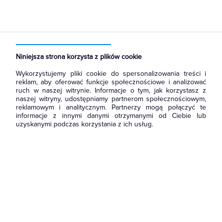
Strona główna
Produkty
Oświetlenie
Źródła światła
Lampy wyładowcze
Lampy metalohalogenkowe
Niniejsza strona korzysta z plików cookie
Wykorzystujemy pliki cookie do spersonalizowania treści i
reklam, aby oferować funkcje społecznościowe i analizować
ruch w naszej witrynie. Informacje o tym, jak korzystasz z
naszej witryny, udostępniamy partnerom społecznościowym,
reklamowym i analitycznym. Partnerzy mogą połączyć te
informacje z innymi danymi otrzymanymi od Ciebie lub
uzyskanymi podczas korzystania z ich usług.