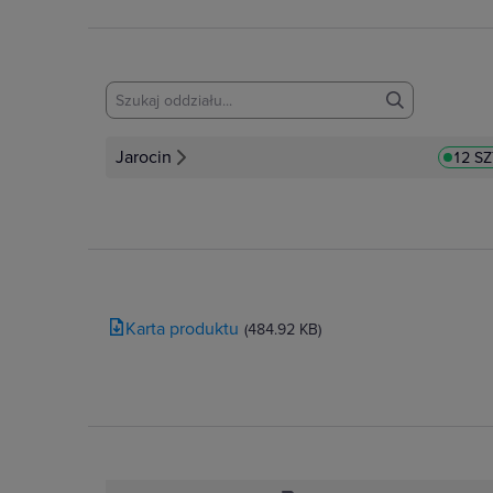
Jarocin
12 SZ
Karta produktu
(484.92 KB)