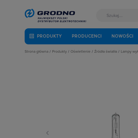
PRODUKTY
PRODUCENCI
NOWOŚCI
Strona główna
Produkty
Oświetlenie
Źródła światła
Lampy wy
Akcesoria montażowe
Latarki
Lampy LED
Lamp
Aparatura i automatyka
Oprawy Oświetleniowe
Lampy specjalistyczn
Lamp
Automatyka Budynkowa
Oświetlenie dekoracyjne
Lampy wyładowcze
Baterie, akumulatory
Oświetlenie inteligentne
Świetlówki liniowe
Fotowoltaika
Słupy oświetleniowe i energetyczn
Żarówki halogenowe
Kable i przewody
Źródła światła
Żarówki samochodo
Łączniki i gniazda
Żarówki tradycyjne
Narzędzia i mierniki
Ochrona odgromowa
Odzież ochronna i BHP
Osprzęt siłowy, przenośny
Oświetlenie
Pompy ciepła
Prowadzenie kabli
Rozdzielnice i obudowy
Sieci zewnętrzne
Stacje ładowania
Systemy bezpieczeństwa