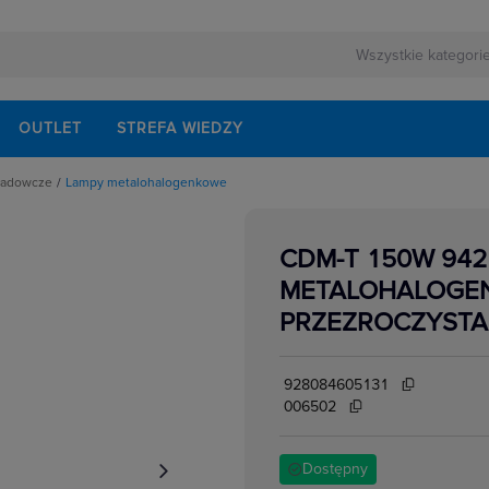
OUTLET
STREFA WIEDZY
ładowcze
Lampy metalohalogenkowe
y metalohalogenkowe
e
y sodowe
CDM-T 150W 942
e
METALOHALOGE
we
PRZEZROCZYSTA 
928084605131
006502
Dostępny