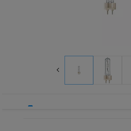
Systemy HVAC
Technika grzewcza
Technika instalacyjna