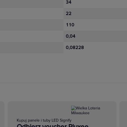
34
22
110
0,04
0,08228
Kupuj panele i tuby LED Signify
Odbierz voucher Pluxee