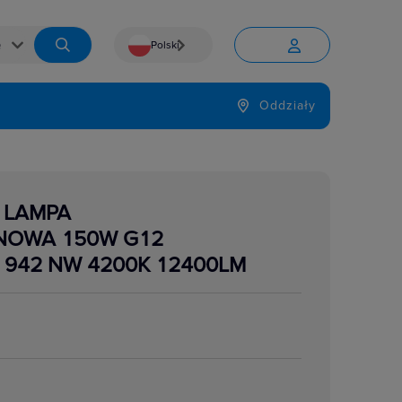
Polski


Język
Oddziały

 LAMPA
NOWA 150W G12
942 NW 4200K 12400LM