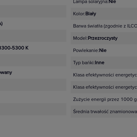
Lampa solaryjna:
Nie
Kolor:
Biały
A)
Barwa światła (zgodnie z ILCO
Model:
Przezroczysty
 3300-5300 K
Powlekanie:
Nie
Typ bańki:
Inne
kowany
Klasa efektywności energetyc
Klasa efektywności energety
Zużycie energii przez 1000 g
Średnia trwałość znamionowa