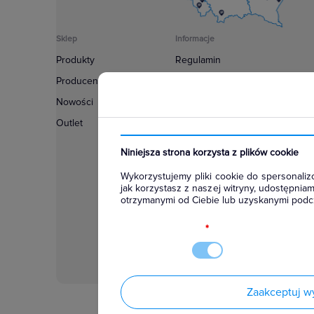
Sklep
Informacje
Produkty
Regulamin
Producenci
Polityka prywatności
Nowości
Regulamin usługi newsletter
Outlet
Zakup urządzeń z czynnikiem c
Warunki dostaw
Niniejsza strona korzysta z plików cookie
Lista oddziałów
Wykorzystujemy pliki cookie do spersonalizo
Konfiguratory
jak korzystasz z naszej witryny, udostępni
otrzymanymi od Ciebie lub uzyskanymi podcz
Najczęściej zadawane pytania
RODO
*
Zaakceptuj w