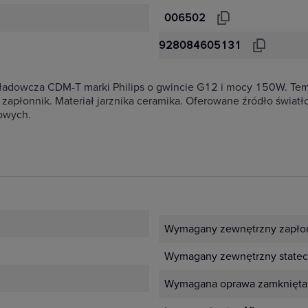
006502
928084605131
adowcza CDM-T marki Philips o gwincie G12 i mocy 150W. Temp
płonnik. Materiał jarznika ceramika. Oferowane źródło światło
owych.
Wymagany zewnętrzny zapłon
Wymagany zewnętrzny statec
Wymagana oprawa zamknięta