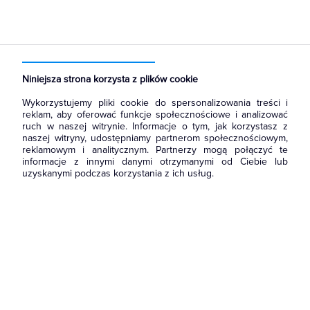
Strona główna
Produkty
Prowadzenie kabli
Systemy instalacji podpodłogowych
Kasety i Puszki Podłogowe
Niniejsza strona korzysta z plików cookie
Wykorzystujemy pliki cookie do spersonalizowania treści i
reklam, aby oferować funkcje społecznościowe i analizować
ruch w naszej witrynie. Informacje o tym, jak korzystasz z
naszej witryny, udostępniamy partnerom społecznościowym,
reklamowym i analitycznym. Partnerzy mogą połączyć te
informacje z innymi danymi otrzymanymi od Ciebie lub
uzyskanymi podczas korzystania z ich usług.