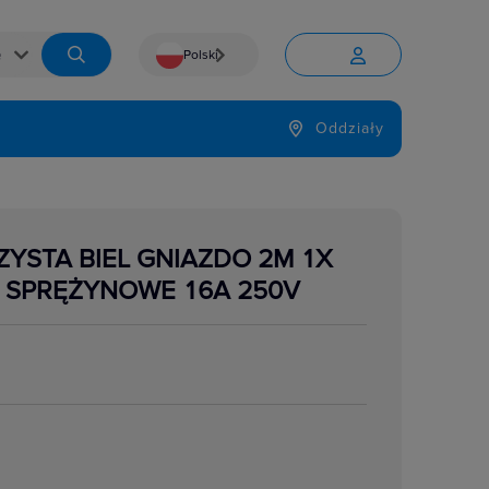
Polski


Język
Oddziały

YSTA BIEL GNIAZDO 2M 1X
KI SPRĘŻYNOWE 16A 250V