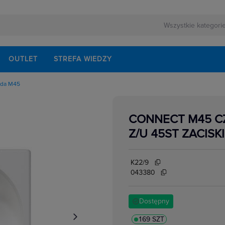
OUTLET
STREFA WIEDZY
zda M45
tkowe M45
CONNECT M45 CZ
Z/U 45ST ZACIS
e i suporty M45
K22/9
043380
Dostępny
169 SZT