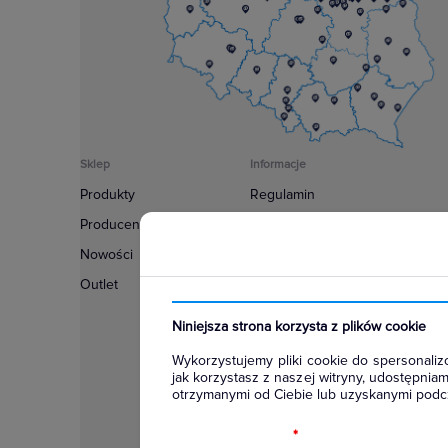
Sklep
Informacje
Produkty
Regulamin
Producenci
Polityka prywatności
Nowości
Regulamin usługi newsletter
Outlet
Zakup urządzeń z czynnikiem c
Warunki dostaw
Niniejsza strona korzysta z plików cookie
Lista oddziałów
Wykorzystujemy pliki cookie do spersonalizo
Konfiguratory
jak korzystasz z naszej witryny, udostępni
otrzymanymi od Ciebie lub uzyskanymi podcz
Najczęściej zadawane pytania
RODO
*