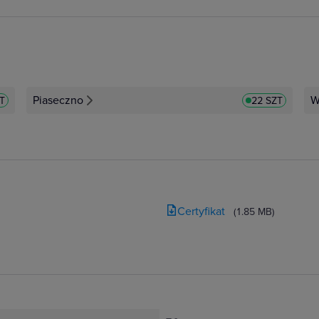
Piaseczno
W
T
22 SZT
Certyfikat
(1.85 MB)