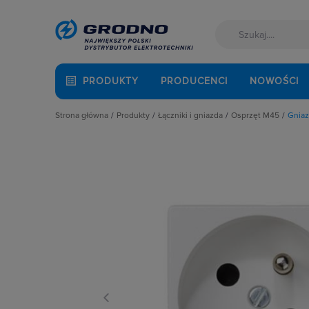
PRODUKTY
PRODUCENCI
NOWOŚCI
Strona główna
Produkty
Łączniki i gniazda
Osprzęt M45
Gnia
Akcesoria montażowe
Akcesoria
Elementy doda
Aparatura i automatyka
Gniazda
Gniazda M45
Automatyka Budynkowa
Łączniki instalacyjne
Łączniki M45
Baterie, akumulatory
Osprzęt M45
Płytki M45
Fotowoltaika
Przyciski
Przyciski M45
Kable i przewody
Puszki instalacyjne
Ramki M45
Kuchnia i łazienka
Ramki, klawisze, plakietki
Ramki montażow
Łączniki i gniazda
Ściemniacze
Narzędzia i mierniki
Słupki i kolumny zasilające
Ochrona odgromowa
Termostaty i regulatory
Odzież ochronna i BHP
Osprzęt siłowy, przenośny
Oświetlenie
Pompy ciepła
Prowadzenie kabli
Rozdzielnice i obudowy
Sieci zewnętrzne
Stacje ładowania