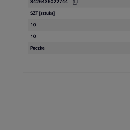
8426436022744
SZT
[sztuka]
10
10
Paczka
Dostępny