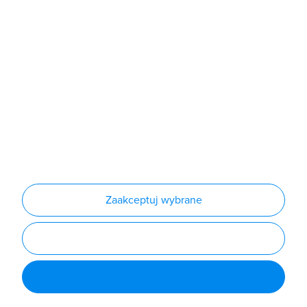
Produkty
Producenci
Nowości
Outlet
Informacje
Regulamin
Polityka prywatności
Regulamin usługi newsletter
Zakup urządzeń z czynnikiem chłodniczym
Warunki dostaw
Lista oddziałów
Konfiguratory
Zaakceptuj wybrane
Najczęściej zadawane pytania
RODO
Powered by
Certusoft
Social media