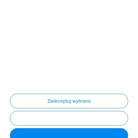
Sklep
Produkty
Producenci
Nowości
Outlet
Informacje
Regulamin
Polityka prywatności
Regulamin usługi newsletter
Zakup urządzeń z czynnikiem chłodniczym
Warunki dostaw
Lista oddziałów
Konfiguratory
Zaakceptuj wybrane
Najczęściej zadawane pytania
RODO