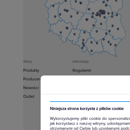
Sklep
Informacje
Produkty
Regulamin
Producenci
Polityka prywatności
Nowości
Regulamin usługi newsletter
Outlet
Zakup urządzeń z czynnikiem c
Warunki dostaw
Niniejsza strona korzysta z plików cookie
Lista oddziałów
Wykorzystujemy pliki cookie do spersonalizo
Konfiguratory
jak korzystasz z naszej witryny, udostępni
otrzymanymi od Ciebie lub uzyskanymi podcz