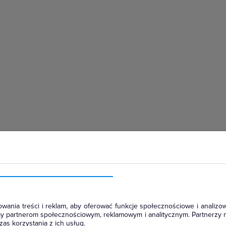
hłodniczym
wania treści i reklam, aby oferować funkcje społecznościowe i analizow
amy partnerom społecznościowym, reklamowym i analitycznym. Partnerzy 
as korzystania z ich usług.