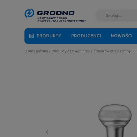
PRODUKTY
PRODUCENCI
NOWOŚCI
Strona główna
Produkty
Oświetlenie
Źródła światła
Lampy LE
Akcesoria montażowe
Latarki
Lampy LED
Moduł
Aparatura i automatyka
Oprawy Oświetleniowe
Lampy specjalistyczn
Profi
Automatyka Budynkowa
Oświetlenie dekoracyjne
Lampy wyładowcze
Stero
Baterie, akumulatory
Oświetlenie inteligentne
Świetlówki liniowe
Świet
Fotowoltaika
Słupy oświetleniowe i energetyczn
Żarówki halogenowe
Taśm
Kable i przewody
Źródła światła
Żarówki samochodo
Węże 
Kuchnia i łazienka
Żarówki tradycyjne
Wypos
Łączniki i gniazda
Żarów
Narzędzia i mierniki
Żarów
Ochrona odgromowa
Żarów
Odzież ochronna i BHP
Żarów
Osprzęt siłowy, przenośny
Żarów
Oświetlenie
Żarów
Pompy ciepła
Żarów
Prowadzenie kabli
Żarów
Rozdzielnice i obudowy
Zasil
Sieci zewnętrzne
Stacje ładowania