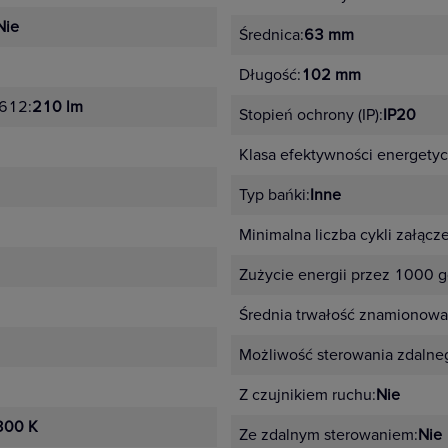
Nie
Średnica:
63 mm
Długość:
102 mm
2612:
210 lm
Stopień ochrony (IP):
IP20
Klasa efektywności energety
Typ bańki:
Inne
Minimalna liczba cykli załącz
Zużycie energii przez 1000 g
Średnia trwałość znamionowa
Możliwość sterowania zdalne
Z czujnikiem ruchu:
Nie
300 K
Ze zdalnym sterowaniem:
Nie