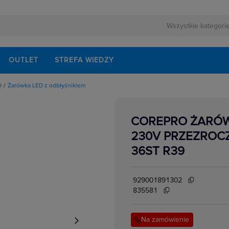
OUTLET
STREFA WIEDZY
D
Żarówka LED z odbłyśnikiem
y i diody LED
e
le do taśm LED
wniki
COREPRO ŻARÓW
lówki LED
e
y LED
230V PRZEZROCZ
we
świetlne LED
ażenie do taśm i węży LED
36ST R39
ka LED bulb standardowa
ka LED kulka
ka LED miniaturowa
ka LED niskonapięciowa z odbłyśnikiem
929001891302
ka LED świeczka
ka LED tablicowa tubularna
835581
ka LED z odbłyśnikiem
ki LED pozostałe
acze LED
Na zamówienie