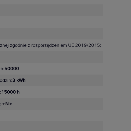
cznej zgodnie z rozporządzeniem UE 2019/2015:
G
eń:
50000
odzin:
3 kWh
:
15000 h
go:
Nie