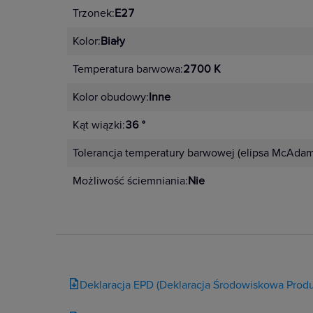
Trzonek:
E27
Kolor:
Biały
Temperatura barwowa:
2700 K
Kolor obudowy:
Inne
Kąt wiązki:
36 °
Tolerancja temperatury barwowej (elipsa McAdam
Możliwość ściemniania:
Nie
Deklaracja EPD (Deklaracja Środowiskowa Produ