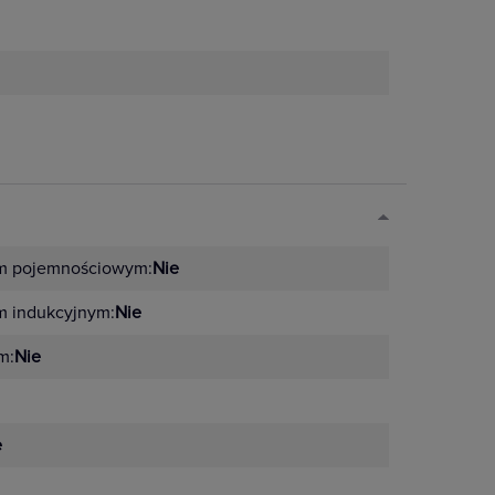
em pojemnościowym:
Nie
m indukcyjnym:
Nie
m:
Nie
e