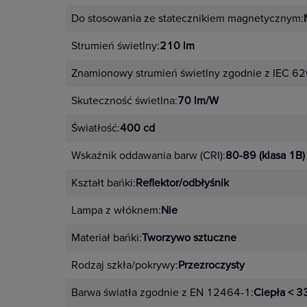
Do stosowania ze statecznikiem magnetycznym:
Strumień świetlny:
210 lm
Znamionowy strumień świetlny zgodnie z IEC 6
Skuteczność świetlna:
70 lm/W
Światłość:
400 cd
Wskaźnik oddawania barw (CRI):
80-89 (klasa 1B)
Kształt bańki:
Reflektor/odbłyśnik
Lampa z włóknem:
Nie
Materiał bańki:
Tworzywo sztuczne
Rodzaj szkła/pokrywy:
Przezroczysty
Barwa światła zgodnie z EN 12464-1:
Ciepła < 3