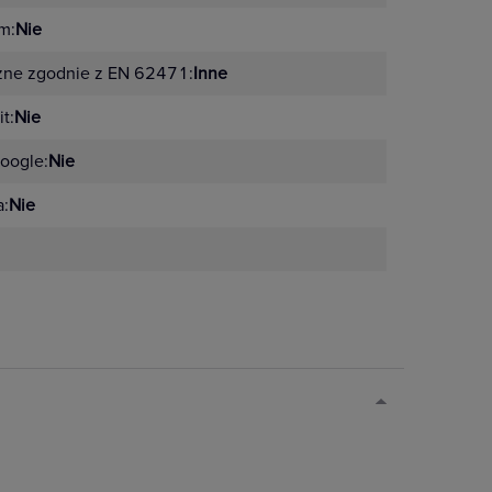
m:
Nie
zne zgodnie z EN 62471:
Inne
t:
Nie
oogle:
Nie
a:
Nie