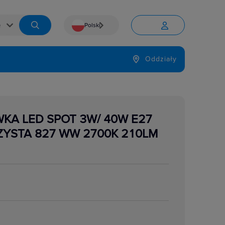
Polski


Język
Oddziały

KA LED SPOT 3W/ 40W E27
YSTA 827 WW 2700K 210LM