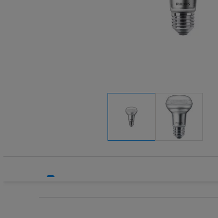
Systemy bezpieczeństwa
Systemy HVAC
Technika grzewcza
Technika instalacyjna