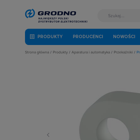
PRODUKTY
PRODUCENCI
NOWOŚCI
Strona główna
Produkty
Aparatura i automatyka
Przekaźniki
Pr
Akcesoria montażowe
Aparatura do kompensacji mocy bie
Gniazda d
Aparatura i automatyka
Aparatura i urządzenia zasilania r
Moduły oc
Automatyka Budynkowa
Aparatura modułowa nn
Mostki gr
Baterie, akumulatory
Aparatura pomiarowa
Obejmy i w
Fotowoltaika
Aparatura rozruchowa do silników e
Pozostałe 
Kable i przewody
Aparatura średniego napięcia
Przekaźnik
Łączniki i gniazda
Aparatura zasilająca
Przekaźnik
Narzędzia i mierniki
Automatyka przemysłowa
Przekaźniki
Ochrona odgromowa
Czujniki i wyłączniki krańcowe
Przekaźnik
Odzież ochronna i BHP
Elementy pasywne
Przekaźnik
Osprzęt siłowy, przenośny
Elementy sterowania i sygnalizacji
Przekaźnik
Oświetlenie
Optoelektronika
Przekaźni
Pompy ciepła
Przekaźniki
Przekaźni
Prowadzenie kabli
Rozłączniki i podstawy bezpieczni
Przekaźnik
Rozdzielnice i obudowy
Sterownie i zabezpieczenie silnikó
Przekaźnik 
Sieci zewnętrzne
Wyłączniki, rozłączniki
Przekaźnik 
Stacje ładowania
Przekaźnik 
Systemy bezpieczeństwa
Przekaźnik