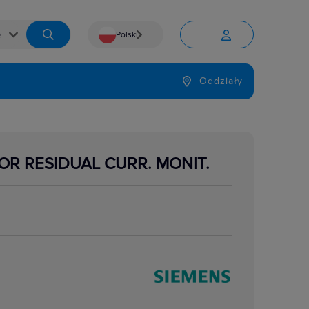
Polski


Język
Oddziały

OR RESIDUAL CURR. MONIT.