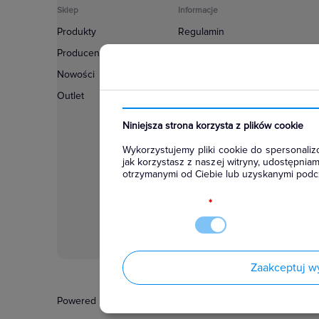
Sklep
Informacje
Produkty
Regulamin
Producenci
Polityka prywatności
Nowości
Regulamin usługi newsletter
Outlet
Zakup urządzeń z czynnikiem c
Warunki dostaw
Niniejsza strona korzysta z plików cookie
Lista oddziałów
Wykorzystujemy pliki cookie do spersonalizo
Konfiguratory
jak korzystasz z naszej witryny, udostępni
otrzymanymi od Ciebie lub uzyskanymi podcz
Najczęściej zadawane pytania
RODO
*
Zaakceptuj w
Powered by
Certusoft