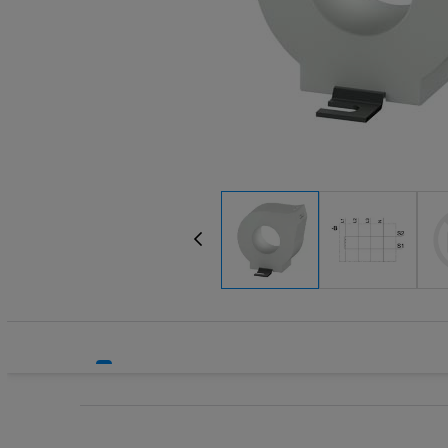
Systemy HVAC
Przekaźnik
Technika grzewcza
Przekaźnik
Technika instalacyjna
Przekaźnik 