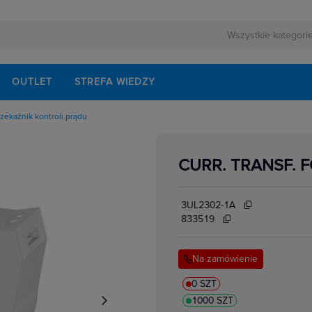
OUTLET
STREFA WIEDZY
zekaźnik kontroli prądu
rnej
o przekaźników
ezerwowego
hronne do przekaźników
zebieniowe do przekaźników
CURR. TRANSF. F
yrzutnie do gniazd przekaźnikowych
lektrycznych
akcesoria
i bezpieczeństwa
i czasowe
3UL2302-1A
 do kontroli częstotliwości
i interfejsowe
833519
i kontroli prędkości
i miniaturowe
ki półprzewodnikowe
Na zamówienie
ki przemysłowe
kowe
i statyczne
w elektrycznych
kontroli faz
0 SZT
kontroli izolacji i uziemienia
1000 SZT
kontroli napięcia
 kontroli poziomu cieczy