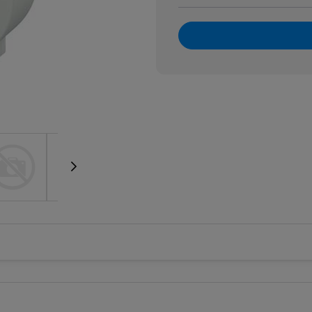
 kontroli prądu
 kontroli prądu różnicowego
kontroli temperatury silnika