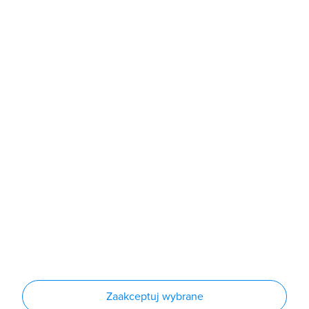
b2b@grodno.pl
poniedziałek - piątek: 7:00 - 16:00
Sklep
Produkty
Producenci
Nowości
Outlet
Informacje
Regulamin
Polityka prywatności
Regulamin usługi newsletter
Zakup urządzeń z czynnikiem chłodniczym
Warunki dostaw
Lista oddziałów
Konfiguratory
Zaakceptuj wybrane
Najczęściej zadawane pytania