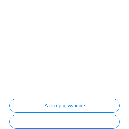
Sklep
Produkty
Producenci
Nowości
Outlet
Informacje
Regulamin
Polityka prywatności
Regulamin usługi newsletter
Zakup urządzeń z czynnikiem chłodniczym
Warunki dostaw
Lista oddziałów
Konfiguratory
Zaakceptuj wybrane
Najczęściej zadawane pytania
RODO