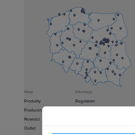
Sklep
Informacje
Produkty
Regulamin
Producenci
Polityka prywatności
Nowości
Regulamin usługi newsletter
Outlet
Zakup urządzeń z czynnikiem c