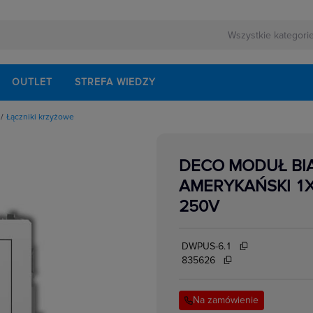
OUTLET
STREFA WIEDZY
Łączniki krzyżowe
owe
owe
urowe
DECO MODUŁ BIA
we wielostopniowe
yncze
AMERYKAŃSKI 1X
owe
znikowe
250V
biegunowe
owe
DWPUS-6.1
835626
Na zamówienie