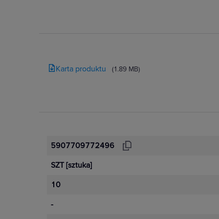
Karta produktu
(1.89 MB)
5907709772496
SZT
[sztuka]
10
-