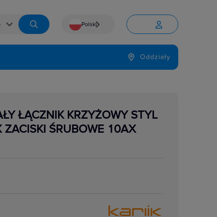
Polski


Język
Oddziały

ŁY ŁĄCZNIK KRZYŻOWY STYL
 ZACISKI ŚRUBOWE 10AX