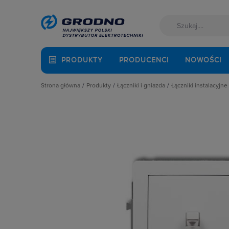
PRODUKTY
PRODUCENCI
NOWOŚCI
Strona główna
Produkty
Łączniki i gniazda
Łączniki instalacyjne
Akcesoria montażowe
Akcesoria
Łączniki hotel
Aparatura i automatyka
Gniazda
Łączniki krzyż
Automatyka Budynkowa
Łączniki instalacyjne
Łączniki miniat
Baterie, akumulatory
Osprzęt M45
Łączniki obroto
Fotowoltaika
Przyciski
Łączniki pojed
Kable i przewody
Puszki instalacyjne
Łączniki schod
Łączniki i gniazda
Ramki, klawisze, plakietki
Łączniki świec
Narzędzia i mierniki
Ściemniacze
Łączniki wielo
Ochrona odgromowa
Słupki i kolumny zasilające
Łaczniki żaluzj
Odzież ochronna i BHP
Termostaty i regulatory
Radia i głośniki
Osprzęt siłowy, przenośny
Oświetlenie
Pompy ciepła
Prowadzenie kabli
Rozdzielnice i obudowy
Sieci zewnętrzne
Stacje ładowania
Systemy bezpieczeństwa