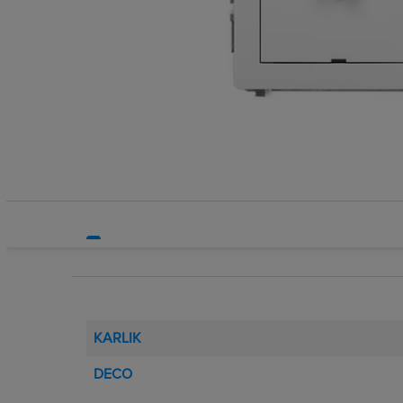
Systemy HVAC
Technika grzewcza
Technika instalacyjna
KARLIK
DECO