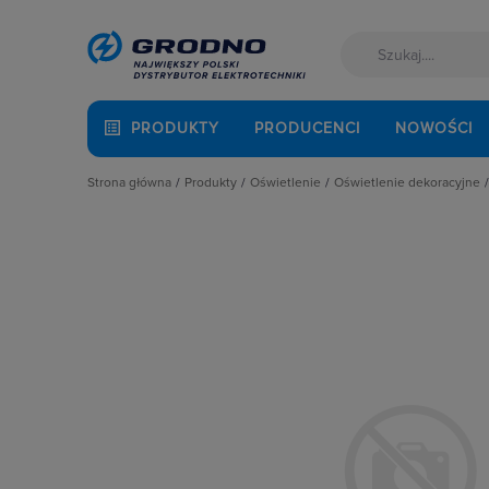
PRODUKTY
PRODUCENCI
NOWOŚCI
Strona główna
Produkty
Oświetlenie
Oświetlenie dekoracyjne
Akcesoria montażowe
Latarki
Oświetlenie świątec
Aparatura i automatyka
Oprawy Oświetleniowe
Wewnętrzne
Automatyka Budynkowa
Oświetlenie dekoracyjne
Wyposażenie dodatk
Baterie, akumulatory
Oświetlenie inteligentne
Zewnętrzne
Fotowoltaika
Słupy oświetleniowe i energetyczn
Kable i przewody
Źródła światła
Łączniki i gniazda
Narzędzia i mierniki
Ochrona odgromowa
Odzież ochronna i BHP
Osprzęt siłowy, przenośny
Oświetlenie
Pompy ciepła
Prowadzenie kabli
Rozdzielnice i obudowy
Sieci zewnętrzne
Stacje ładowania
Systemy bezpieczeństwa