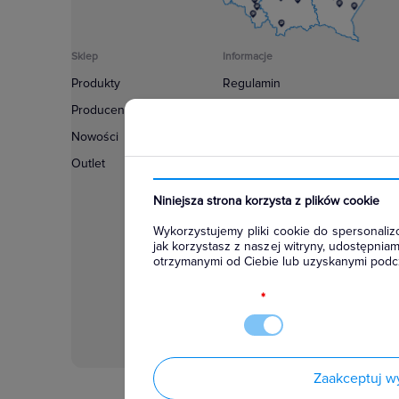
Sklep
Informacje
Produkty
Regulamin
Producenci
Polityka prywatności
Nowości
Regulamin usługi newsletter
Outlet
Zakup urządzeń z czynnikiem c
Warunki dostaw
Niniejsza strona korzysta z plików cookie
Lista oddziałów
Wykorzystujemy pliki cookie do spersonalizo
Konfiguratory
jak korzystasz z naszej witryny, udostępni
otrzymanymi od Ciebie lub uzyskanymi podcz
Najczęściej zadawane pytania
RODO
*
Zaakceptuj w