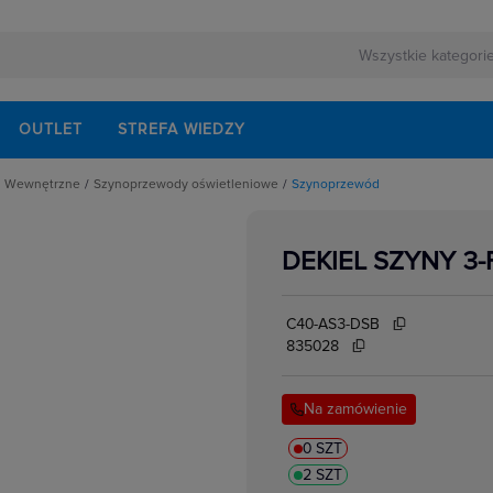
OUTLET
STREFA WIEDZY
Wewnętrzne
Szynoprzewody oświetleniowe
Szynoprzewód
zne
Biurkowe
Akcesoria
Do wbudowania
Oprawa
owe do opraw
Dziecięce
Szynoprzewód
DEKIEL SZYNY 3
Kinkiety
e
Meblowe
Plafony
Podłogowe
C40-AS3-DSB
Przenośne i montowane do gniazd
Stołowe
835028
Sufitowe
Szynoprzewody oświetleniowe
Wiszące
Na zamówienie
0 SZT
2 SZT