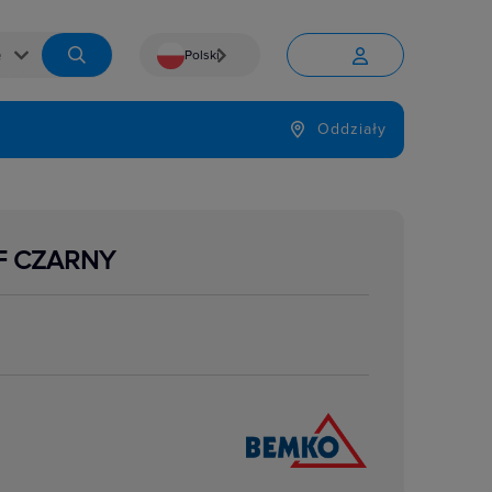
Polski


Język
Oddziały

-F CZARNY