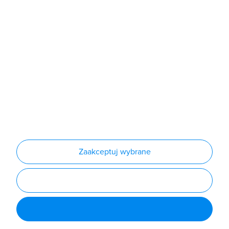
Sklep
Produkty
Producenci
Nowości
Outlet
Informacje
Regulamin
Polityka prywatności
Regulamin usługi newsletter
Zakup urządzeń z czynnikiem chłodniczym
Warunki dostaw
Lista oddziałów
Konfiguratory
Zaakceptuj wybrane
Najczęściej zadawane pytania
RODO
Powered by
Certusoft
Social media