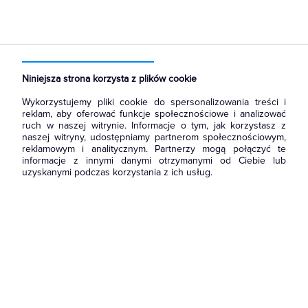
Strona główna
Produkty
Systemy HVAC
Klimatyzacja
Split - jednostka wewnętrzna
Ścienna
Niniejsza strona korzysta z plików cookie
Wykorzystujemy pliki cookie do spersonalizowania treści i
reklam, aby oferować funkcje społecznościowe i analizować
ruch w naszej witrynie. Informacje o tym, jak korzystasz z
naszej witryny, udostępniamy partnerom społecznościowym,
reklamowym i analitycznym. Partnerzy mogą połączyć te
informacje z innymi danymi otrzymanymi od Ciebie lub
uzyskanymi podczas korzystania z ich usług.