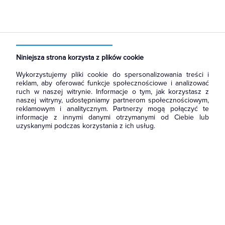
Strona główna
Produkty
Systemy HVAC
Maty i przewody grzewcze
Kable grzewcze
Niniejsza strona korzysta z plików cookie
Wykorzystujemy pliki cookie do spersonalizowania treści i
reklam, aby oferować funkcje społecznościowe i analizować
ruch w naszej witrynie. Informacje o tym, jak korzystasz z
naszej witryny, udostępniamy partnerom społecznościowym,
reklamowym i analitycznym. Partnerzy mogą połączyć te
informacje z innymi danymi otrzymanymi od Ciebie lub
uzyskanymi podczas korzystania z ich usług.