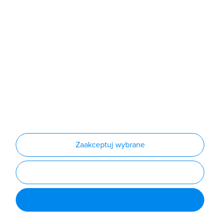
Produkty
Producenci
Nowości
Outlet
Informacje
Regulamin
Polityka prywatności
Regulamin usługi newsletter
Zakup urządzeń z czynnikiem chłodniczym
Warunki dostaw
Lista oddziałów
Konfiguratory
Zaakceptuj wybrane
Najczęściej zadawane pytania
RODO
Powered by
Certusoft
Social media