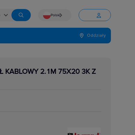
Polski


Język
Oddziały

Ł KABLOWY 2.1M 75X20 3K Z