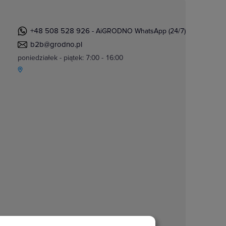
+48 508 528 926
- AiGRODNO WhatsApp (24/7)
b2b@grodno.pl
poniedziałek - piątek: 7:00 - 16:00