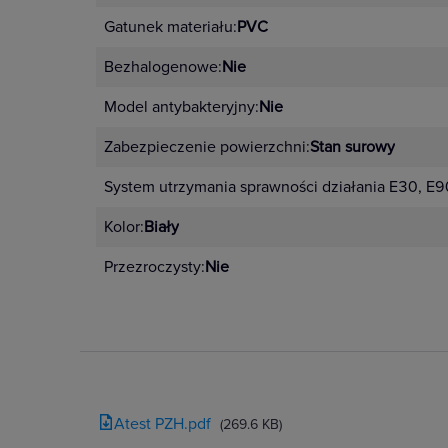
Gatunek materiału:
PVC
Bezhalogenowe:
Nie
Model antybakteryjny:
Nie
Zabezpieczenie powierzchni:
Stan surowy
System utrzymania sprawności działania E30, E9
Kolor:
Biały
Przezroczysty:
Nie
Atest PZH.pdf
(269.6 KB)