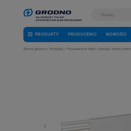
PRODUKTY
PRODUCENCI
NOWOŚCI
Strona główna
Produkty
Prowadzenie kabli
Kanały i listwy elekt
Akcesoria montażowe
Dławnice kablowe i przepusty
Kanały instalac
Aparatura i automatyka
Kanały i listwy elektroinstalacyjne
Kanały podpar
Automatyka Budynkowa
Kanały metalowe i trasy kablowe
Korytka grzebi
Baterie, akumulatory
Osprzęt do linii napowietrznych
Łączniki i rozg
Fotowoltaika
Rury osłonowe, peszle, węże
Listwy napodł
Kable i przewody
Studnie kablowe
Najazdy kablo
Łączniki i gniazda
Systemy instalacji podpodłogowych
Narożniki do k
Narzędzia i mierniki
Systemy oznaczania kabli
Pokrywy kanałó
Ochrona odgromowa
Systemy przeciwpożarowe
Przegrody
Odzież ochronna i BHP
Puszki i nośnik
Osprzęt siłowy, przenośny
Spinki, uchwyty
Oświetlenie
Zakończenia k
Pompy ciepła
Prowadzenie kabli
Rozdzielnice i obudowy
Sieci zewnętrzne
Stacje ładowania
Systemy bezpieczeństwa