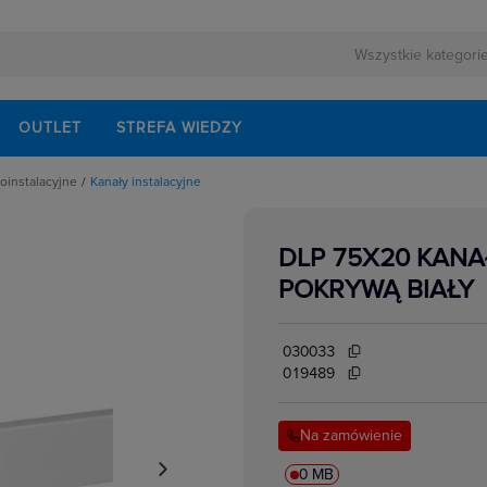
OUTLET
STREFA WIEDZY
roinstalacyjne
Kanały instalacyjne
yjne
apetowe
eniowe
DLP 75X20 KANA
ałęźniki kanałów
ogowe
POKRYWĄ BIAŁY
we
anałów
w i korytek
030033
i osprzętu
 i klamry
019489
anałów
Na zamówienie
0 MB