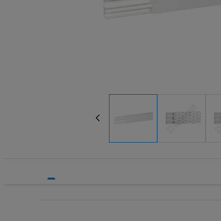
Systemy HVAC
Technika grzewcza
Technika instalacyjna