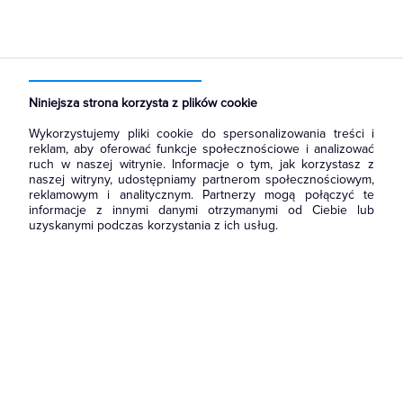
Strona główna
Produkty
Prowadzenie kabli
Kanały i listwy elektroinstalacyjne
Narożniki do kanałów
Niniejsza strona korzysta z plików cookie
Wykorzystujemy pliki cookie do spersonalizowania treści i
reklam, aby oferować funkcje społecznościowe i analizować
ruch w naszej witrynie. Informacje o tym, jak korzystasz z
naszej witryny, udostępniamy partnerom społecznościowym,
reklamowym i analitycznym. Partnerzy mogą połączyć te
informacje z innymi danymi otrzymanymi od Ciebie lub
uzyskanymi podczas korzystania z ich usług.