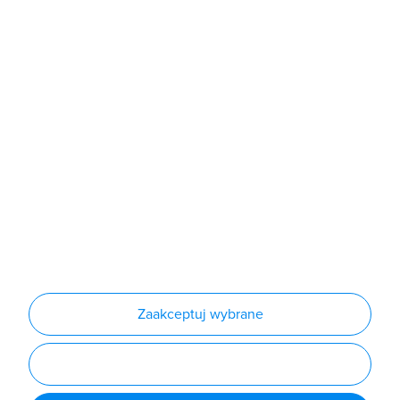
Sklep
Produkty
Producenci
Nowości
Outlet
Informacje
Regulamin
Polityka prywatności
Regulamin usługi newsletter
Zakup urządzeń z czynnikiem chłodniczym
Warunki dostaw
Lista oddziałów
Konfiguratory
Zaakceptuj wybrane
Najczęściej zadawane pytania
RODO