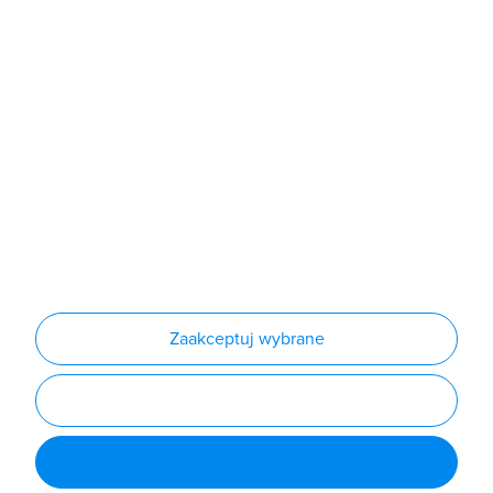
Sklep
Produkty
Producenci
Nowości
Outlet
Informacje
Regulamin
Polityka prywatności
Regulamin usługi newsletter
Zakup urządzeń z czynnikiem chłodniczym
Warunki dostaw
Lista oddziałów
Konfiguratory
Zaakceptuj wybrane
Najczęściej zadawane pytania
RODO
Powered by
Certusoft
Social media