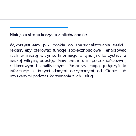
Strona główna
Produkty
Prowadzenie kabli
Kanały i listwy elektroinstalacyjne
Łączniki i rozgałęźniki kanałów
Niniejsza strona korzysta z plików cookie
Wykorzystujemy pliki cookie do spersonalizowania treści i
reklam, aby oferować funkcje społecznościowe i analizować
ruch w naszej witrynie. Informacje o tym, jak korzystasz z
naszej witryny, udostępniamy partnerom społecznościowym,
reklamowym i analitycznym. Partnerzy mogą połączyć te
informacje z innymi danymi otrzymanymi od Ciebie lub
uzyskanymi podczas korzystania z ich usług.