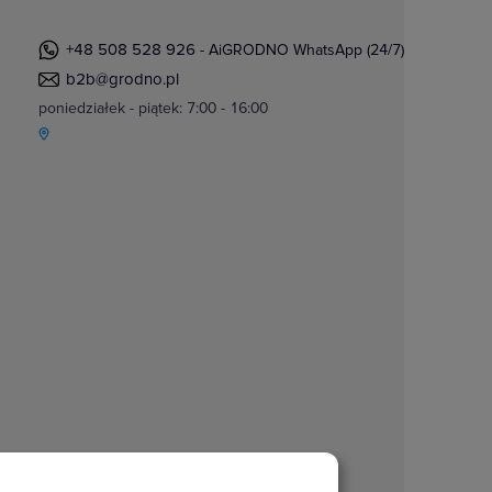
+48 508 528 926
- AiGRODNO WhatsApp (24/7)
b2b@grodno.pl
poniedziałek - piątek: 7:00 - 16:00