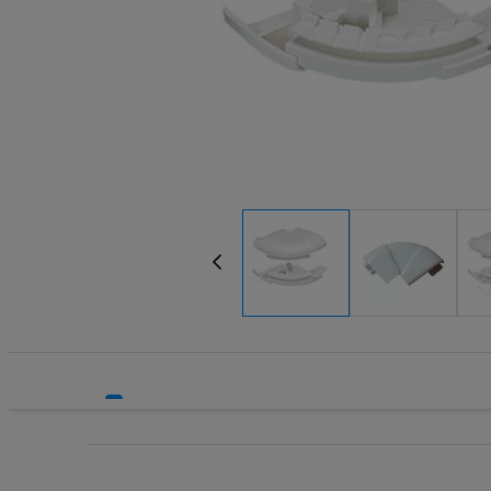
Systemy bezpieczeństwa
Systemy HVAC
Technika grzewcza
Technika instalacyjna