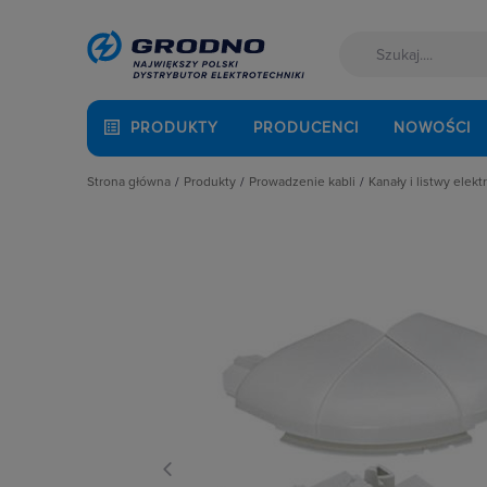
PRODUKTY
PRODUCENCI
NOWOŚCI
Strona główna
Produkty
Prowadzenie kabli
Kanały i listwy elekt
Akcesoria montażowe
Dławnice kablowe i przepusty
Kanały instalac
Aparatura i automatyka
Kanały i listwy elektroinstalacyjne
Kanały podpar
Automatyka Budynkowa
Kanały metalowe i trasy kablowe
Korytka grzebi
Baterie, akumulatory
Osprzęt do linii napowietrznych
Łączniki i rozg
Fotowoltaika
Rury osłonowe, peszle, węże
Listwy napodł
Kable i przewody
Studnie kablowe
Najazdy kablo
Kuchnia i łazienka
Systemy instalacji podpodłogowych
Narożniki do k
Łączniki i gniazda
Systemy oznaczania kabli
Pokrywy kanałó
Narzędzia i mierniki
Systemy przeciwpożarowe
Przegrody
Ochrona odgromowa
Puszki i nośnik
Odzież ochronna i BHP
Spinki, uchwyty
Osprzęt siłowy, przenośny
Zakończenia k
Oświetlenie
Pompy ciepła
Prowadzenie kabli
Rozdzielnice i obudowy
Sieci zewnętrzne
Stacje ładowania