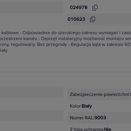
024978
010623
y kablowe - Odpowiednie do szerokiego zakresu wymagań i zas
rzestrzeni kanału - Osprzęt instalacyjny możliwość montażu ser
y, regulowany. Bez przegrody - Regulacja kąta w zakresie 60°
iały
Zabezpieczenie powierzchni:
Kolor:
Biały
Numer RAL:
9003
Z folią ochronną:
Nie