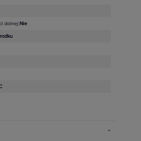
i dolnej:
Nie
rodku
C