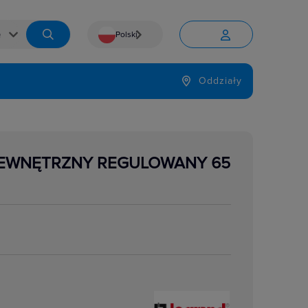
Polski


Język
Oddziały

ZEWNĘTRZNY REGULOWANY 65