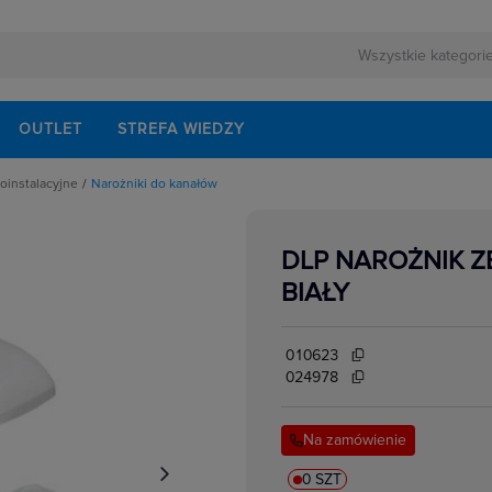
OUTLET
STREFA WIEDZY
roinstalacyjne
Narożniki do kanałów
yjne
apetowe
eniowe
DLP NAROŻNIK 
ałęźniki kanałów
ogowe
BIAŁY
we
anałów
w i korytek
010623
i osprzętu
 i klamry
024978
anałów
Na zamówienie
0 SZT