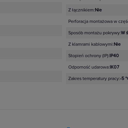
Z łącznikiem:
Nie
Perforacja montażowa w częśc
Sposób montażu pokrywy:
W ś
Z klamrami kablowymi:
Nie
Stopień ochrony (IP):
IP40
Odporność udarowa:
IK07
Zakres temperatury pracy:
-5 °