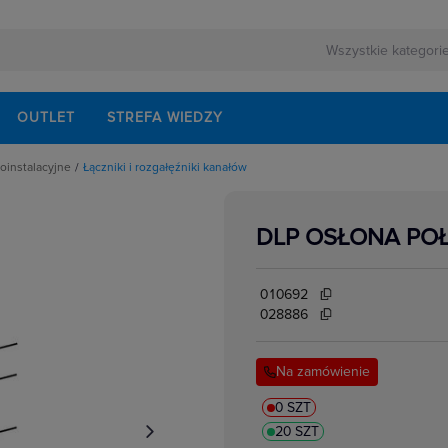
OUTLET
STREFA WIEDZY
roinstalacyjne
Łączniki i rozgałęźniki kanałów
yjne
apetowe
eniowe
DLP OSŁONA PO
ałęźniki kanałów
ogowe
we
anałów
010692
w i korytek
028886
i osprzętu
 i klamry
anałów
Na zamówienie
0 SZT
20 SZT