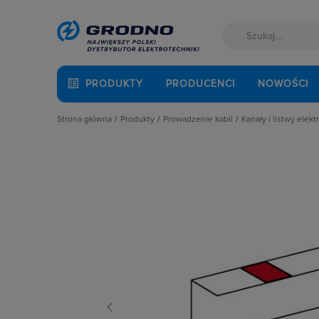
PRODUKTY
PRODUCENCI
NOWOŚCI
Strona główna
Produkty
Prowadzenie kabli
Kanały i listwy elekt
Akcesoria montażowe
Dławnice kablowe i przepusty
Kanały instalac
Aparatura i automatyka
Kanały i listwy elektroinstalacyjne
Kanały podpar
Automatyka Budynkowa
Kanały metalowe i trasy kablowe
Korytka grzebi
Baterie, akumulatory
Osprzęt do linii napowietrznych
Łączniki i rozg
Fotowoltaika
Rury osłonowe, peszle, węże
Listwy napodł
Kable i przewody
Studnie kablowe
Najazdy kablo
Łączniki i gniazda
Systemy instalacji podpodłogowych
Narożniki do k
Narzędzia i mierniki
Systemy oznaczania kabli
Pokrywy kanałó
Ochrona odgromowa
Systemy przeciwpożarowe
Przegrody
Odzież ochronna i BHP
Puszki i nośnik
Osprzęt siłowy, przenośny
Spinki, uchwyty
Oświetlenie
Zakończenia k
Pompy ciepła
Prowadzenie kabli
Rozdzielnice i obudowy
Sieci zewnętrzne
Stacje ładowania
Systemy bezpieczeństwa