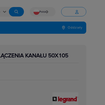
Polski


Język
Oddziały

ŁĄCZENIA KANAŁU 50X105