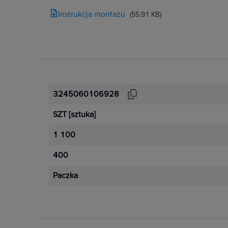
Instrukcja montażu
(55.91 KB)
3245060106928
SZT
[sztuka]
1 100
400
Paczka