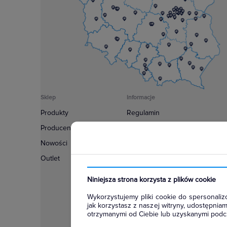
Sklep
Informacje
Produkty
Regulamin
Producenci
Polityka prywatności
Nowości
Regulamin usługi newsletter
Outlet
Zakup urządzeń z czynnikiem c
Warunki dostaw
Niniejsza strona korzysta z plików cookie
Lista oddziałów
Wykorzystujemy pliki cookie do spersonalizo
Konfiguratory
jak korzystasz z naszej witryny, udostępni
otrzymanymi od Ciebie lub uzyskanymi podcz
Najczęściej zadawane pytania