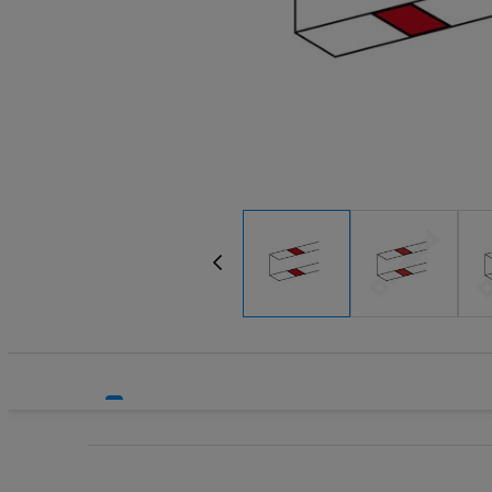
Systemy HVAC
Technika grzewcza
Technika instalacyjna