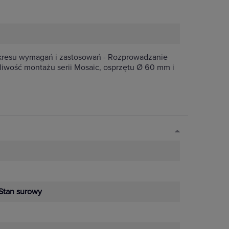
akresu wymagań i zastosowań - Rozprowadzanie
liwość montażu serii Mosaic, osprzętu Ø 60 mm i
Stan surowy