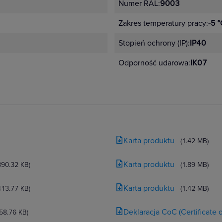
Numer RAL:
9003
Zakres temperatury pracy:
-5 °
Stopień ochrony (IP):
IP40
Odporność udarowa:
IK07
Karta produktu
(1.42 MB)
Karta produktu
390.32 KB)
(1.89 MB)
Karta produktu
413.77 KB)
(1.42 MB)
Deklaracja CoC (Certificate
(58.76 KB)