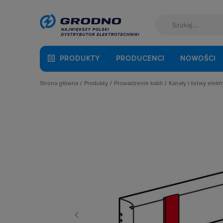
PRODUKTY
PRODUCENCI
NOWOŚCI
Strona główna
Produkty
Prowadzenie kabli
Kanały i listwy elekt
Akcesoria montażowe
Dławnice kablowe i przepusty
Kanały instalac
Aparatura i automatyka
Kanały i listwy elektroinstalacyjne
Kanały podpar
Automatyka Budynkowa
Kanały metalowe i trasy kablowe
Korytka grzebi
Baterie, akumulatory
Osprzęt do linii napowietrznych
Łączniki i rozg
Fotowoltaika
Rury osłonowe, peszle, węże
Listwy napodł
Kable i przewody
Studnie kablowe
Najazdy kablo
Kuchnia i łazienka
Systemy instalacji podpodłogowych
Narożniki do k
Łączniki i gniazda
Systemy oznaczania kabli
Pokrywy kanałó
Narzędzia i mierniki
Systemy przeciwpożarowe
Przegrody
Ochrona odgromowa
Puszki i nośnik
Odzież ochronna i BHP
Spinki, uchwyty
Osprzęt siłowy, przenośny
Zakończenia k
Oświetlenie
Pompy ciepła
Prowadzenie kabli
Rozdzielnice i obudowy
Sieci zewnętrzne
Stacje ładowania