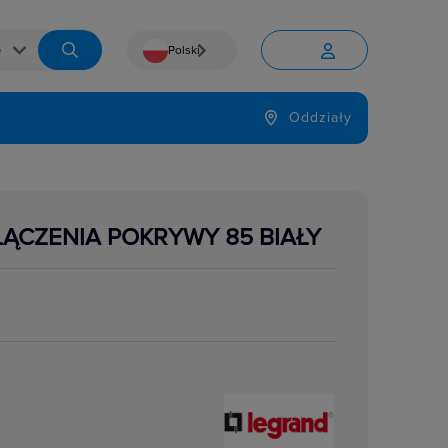
Polski


Język
Oddziały

ĄCZENIA POKRYWY 85 BIAŁY