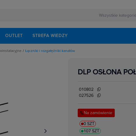
OUTLET
STREFA WIEDZY
roinstalacyjne
Łączniki i rozgałęźniki kanałów
yjne
apetowe
eniowe
DLP OSŁONA POŁ
ałęźniki kanałów
ogowe
we
anałów
010802
w i korytek
027526
i osprzętu
 i klamry
anałów
Na zamówienie
0 SZT
107 SZT