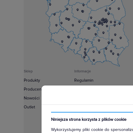
Sklep
Informacje
Produkty
Regulamin
Producenci
Polityka prywatności
Nowości
Regulamin usługi newsletter
Outlet
Zakup urządzeń z czynnikiem c
Warunki dostaw
Niniejsza strona korzysta z plików cookie
Lista oddziałów
Wykorzystujemy pliki cookie do spersonalizo