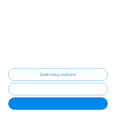
Produkty
Producenci
Nowości
Outlet
Informacje
Regulamin
Polityka prywatności
Regulamin usługi newsletter
Zakup urządzeń z czynnikiem chłodniczym
Warunki dostaw
Lista oddziałów
Konfiguratory
Zaakceptuj wybrane
Najczęściej zadawane pytania
RODO
Powered by
Certusoft
Social media