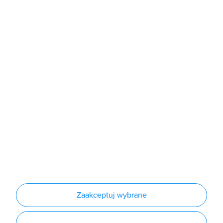
Sklep
Produkty
Producenci
Nowości
Outlet
Informacje
Regulamin
Polityka prywatności
Regulamin usługi newsletter
Zakup urządzeń z czynnikiem chłodniczym
Warunki dostaw
Lista oddziałów
Konfiguratory
Zaakceptuj wybrane
Najczęściej zadawane pytania
RODO