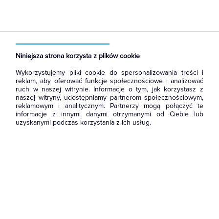
Strona główna
Produkty
Prowadzenie kabli
Dławnice kablowe i przepusty
Dławnice kablowe
Niniejsza strona korzysta z plików cookie
Wykorzystujemy pliki cookie do spersonalizowania treści i
reklam, aby oferować funkcje społecznościowe i analizować
ruch w naszej witrynie. Informacje o tym, jak korzystasz z
naszej witryny, udostępniamy partnerom społecznościowym,
reklamowym i analitycznym. Partnerzy mogą połączyć te
informacje z innymi danymi otrzymanymi od Ciebie lub
uzyskanymi podczas korzystania z ich usług.