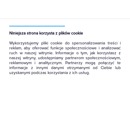
Strona główna
Produkty
Prowadzenie kabli
Dławnice kablowe i przepusty
Dławnice kablowe
Niniejsza strona korzysta z plików cookie
Wykorzystujemy pliki cookie do spersonalizowania treści i
reklam, aby oferować funkcje społecznościowe i analizować
ruch w naszej witrynie. Informacje o tym, jak korzystasz z
naszej witryny, udostępniamy partnerom społecznościowym,
reklamowym i analitycznym. Partnerzy mogą połączyć te
informacje z innymi danymi otrzymanymi od Ciebie lub
uzyskanymi podczas korzystania z ich usług.