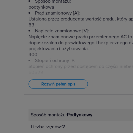
Sposób montażu:
podtynkowa
Prąd znamionowy [A]:
Ustalona przez producenta wartość prądu, który a
63
Napięcie znamionowe [V]:
Napięcie znamionowe prądu przemiennego AC to wa
dopuszczalna do prawidłowego i bezpiecznego dzia
projektowania i użytkowania.
400
Stopień ochrony IP:
Stopień ochrony przed dostępem do części niebez
60529.
IP30
Ilość modułów (w sumie/w rzędzie):
Rozwiń pełen opis
28/14
Rozmiar ramki (ilość rzędów):
5
Drzwi (materiał, kolor):
Metalowe ze szczelinami, białe
Sposób montażu:
Podtynkowy
Obudowa (material, kolor):
Tworzywo, biała
Liczba rzędów:
2
Ilość zacisków PE/N: