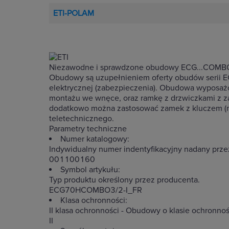
ETI-POLAM
Niezawodne i sprawdzone obudowy ECG...COMB
Obudowy są uzupełnieniem oferty obudów serii ECG 
elektrycznej (zabezpieczenia). Obudowa wyposaż
montażu we wnęce, oraz ramkę z drzwiczkami z za
dodatkowo można zastosować zamek z kluczem (np
teletechnicznego.
Parametry techniczne
Numer katalogowy:
Indywidualny numer indentyfikacyjny nadany prze
001100160
Symbol artykułu:
Typ produktu określony przez producenta.
ECG70HCOMBO3/2-I_FR
Klasa ochronności:
II klasa ochronności - Obudowy o klasie ochronno
II