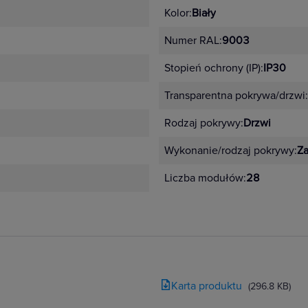
Kolor:
Biały
Numer RAL:
9003
Stopień ochrony (IP):
IP30
nych np. ceglanych lub betonowych
Transparentna pokrywa/drzwi:
o-kartonowych lub drewnianych
Rodzaj pokrywy:
Drzwi
Wykonanie/rodzaj pokrywy:
Z
Liczba modułów:
28
Karta produktu
(296.8 KB)