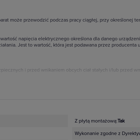
parat może przewodzić podczas pracy ciągłej, przy określonej t
rtość napięcia elektrycznego określona dla danego urządzenia
łania. Jest to wartość, która jest podawana przez producenta u
piecznych i przed wnikaniem obcych ciał stałych i/lub przed 
Z płytą montażową:
Tak
Wykonanie zgodne z Dyrekty