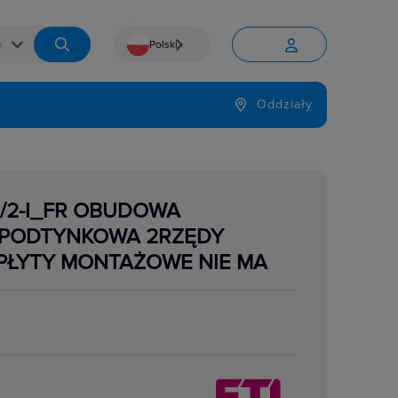
Polski


Język
Oddziały

2-I_FR OBUDOWA
 PODTYNKOWA 2RZĘDY
PŁYTY MONTAŻOWE NIE MA