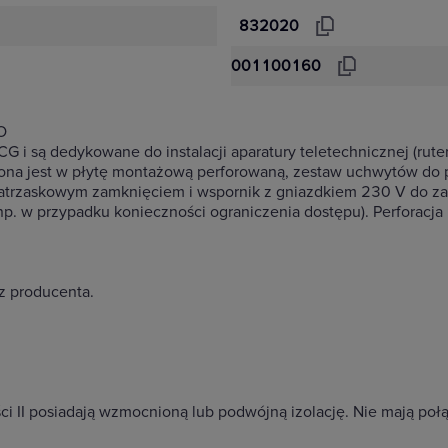
832020
001100160
O
i są dedykowane do instalacji aparatury teletechnicznej (rutery,
ona jest w płytę montażową perforowaną, zestaw uchwytów do 
trzaskowym zamknięciem i wspornik z gniazdkiem 230 V do zasi
. w przypadku konieczności ograniczenia dostępu). Perforacja
z producenta.
ści II posiadają wzmocnioną lub podwójną izolację. Nie mają p