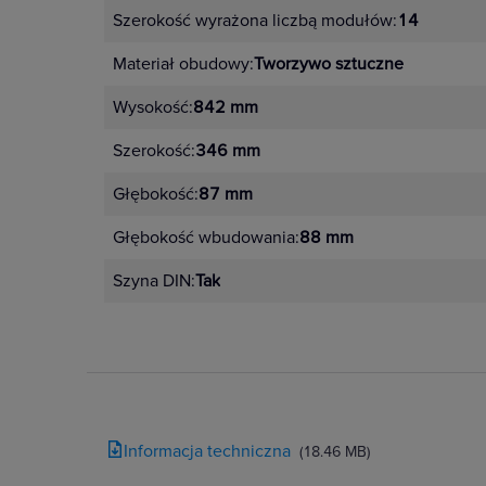
13/13
Szerokość wyrażona liczbą modułów:
14
Zakres temperatur pracy [°C]:
-25 do +60
Materiał obudowy:
Tworzywo sztuczne
Test rozżarzonym drutem [°C]:
Odporność ogniowa i zastosowanie obudów:
Wysokość:
842 mm
650°C – obudowy do montażu w ścianach murowa
Szerokość:
346 mm
850°C – obudowy do montażu w ścianach gipsow
850
Głębokość:
87 mm
Zdjęcie produktu
Głębokość wbudowania:
88 mm
3D
Szyna DIN:
Tak
Zalety produktu
Informacja techniczna
(18.46 MB)