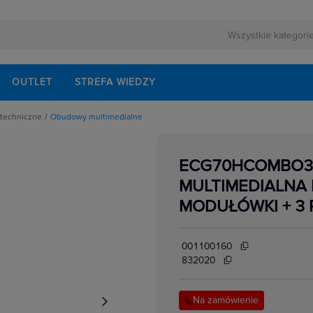
OUTLET
STREFA WIEDZY
etechniczne
Obudowy multimedialne
ia
ory i baterie
kierunkowe
ECG70HCOMBO3/
 osprzęt USB / HDMI / SVGA
zemysłowej
ry interfejsu
MULTIMEDIALNA
 multimedialne
d, Pigtail
MODUŁÓWKI + 3 
tarnej
nele
dostępowe
e, PRZEŁĄCZNIKI
001100160
ACK
gniazda teleinformatyczne
832020
enie szaf RACK
ze UPS
Na zamówienie