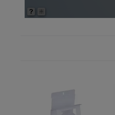
Na zamówienie
Na 
Fukcjonalności programu:
generowanie i wykreślanie charakterystyk t/I urz
regulowanie i testowanie nastaw zabezpieczeń, 
analizowanie selektywności między urządzeniami
symulowanie reakcji obciążenia lub zwarcia urzą
definiowanie punktów pracy i warunków granicznyc