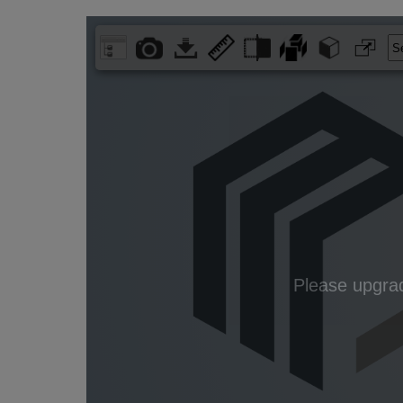
Sprawdź jakie to proste!
Rysunek wymiarowy
ETIsON Curves