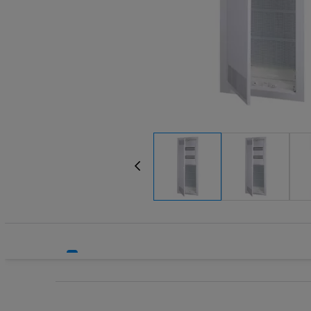
Systemy HVAC
Technika grzewcza
Technika instalacyjna