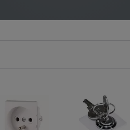
zamówienie
Na zamówienie
ądzeń zabezpieczających
badanie wpływu zmiany kształtu krzywej zabezpieczeń
 zabezpieczającymi
dzeń zabezpieczających
h z rzeczywistych aplikacji