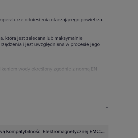
emperaturze odniesienia otaczającego powietrza.
, która jest zalecana lub maksymalnie
rządzenia i jest uwzględniana w procesie jego
wnikaniem wody określony zgodnie z normą EN
wą Kompatybilności Elektromagnetycznej EMC:
Tak