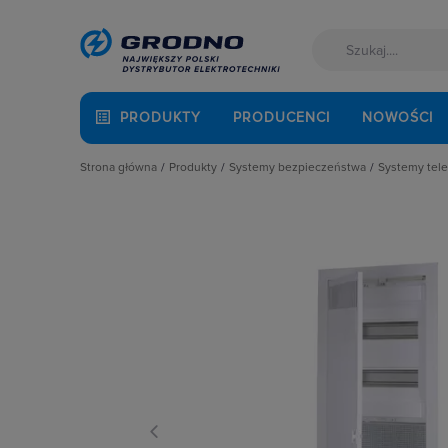
PRODUKTY
PRODUCENCI
NOWOŚCI
Strona główna
Produkty
Systemy bezpieczeństwa
Systemy tel
Akcesoria montażowe
Akumulatory
Akcesor
Aparatura i automatyka
Rygle, Zwory
Akumulat
Automatyka Budynkowa
Systemy alarmowe
Anteny 
Baterie, akumulatory
Systemy kontroli dostępu
Kable i
Fotowoltaika
Systemy monitoringu i telewizji pr
Konwerte
Kable i przewody
Systemy ochrony przeciwpożarowej
Obudowy
Łączniki i gniazda
Systemy przyzywowe
Patchcor
Narzędzia i mierniki
Systemy telewizji naziemnej i sateli
Patchpa
Ochrona odgromowa
Systemy teletechniczne
Punkty 
Odzież ochronna i BHP
Zasilacze
Routery
Osprzęt siłowy, przenośny
SWITCH-
Oświetlenie
Szafy R
Pompy ciepła
Wtyki i 
Prowadzenie kabli
Wyposaż
Rozdzielnice i obudowy
Zasilac
Sieci zewnętrzne
Stacje ładowania
Systemy bezpieczeństwa