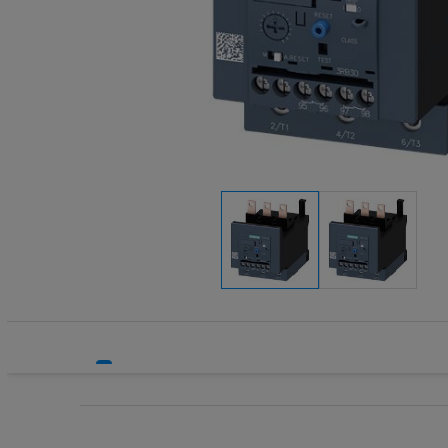
Systemy HVAC
Wyzwalacz
Technika grzewcza
Technika instalacyjna