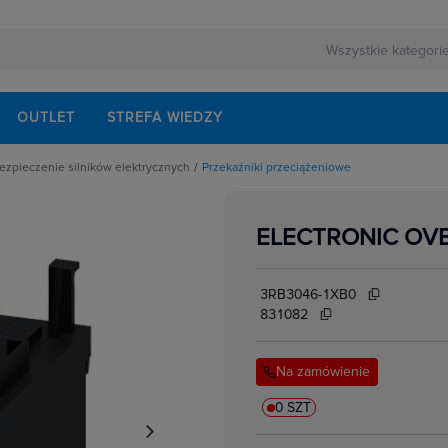
OUTLET
STREFA WIEDZY
ezpieczenie silników elektrycznych
Przekaźniki przeciążeniowe
rnej
chaniczne i okablowanie do styczników
ezerwowego
alaczy wyłączników silnikowych
styczników
ELECTRONIC OVER
zne urządzenia do zabezpieczenia silników
lektrycznych
lniki elektryczne
o wyłączników silnikowych
akcesoria
3RB3046-1XB0
i przeciążeniowe
mocy AC
831082
mocy DC
nawrotne
pomocnicze
Na zamówienie
ocnicze
kowe
cnicze ze zwłoką czasową
w elektrycznych
eniowe do wyłączników silnikowych
0 SZT
miące
 silnikowe
e podnapięciowe