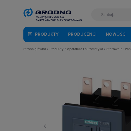
PRODUKTY
PRODUCENCI
NOWOŚCI
Strona główna
Produkty
Aparatura i automatyka
Sterownie i zab
Akcesoria montażowe
Aparatura do kompensacji mocy bie
Blokady me
Aparatura i automatyka
Aparatura i urządzenia zasilania r
Bloki wyzw
Automatyka Budynkowa
Aparatura modułowa nn
Cewki do 
Baterie, akumulatory
Aparatura pomiarowa
Elektronic
Fotowoltaika
Aparatura rozruchowa do silników e
Napędy i si
Kable i przewody
Aparatura średniego napięcia
Obudowy d
Łączniki i gniazda
Aparatura zasilająca
Pozostałe 
Narzędzia i mierniki
Automatyka przemysłowa
Przekaźnik
Ochrona odgromowa
Czujniki i wyłączniki krańcowe
Styczniki 
Odzież ochronna i BHP
Elementy pasywne
Styczniki 
Osprzęt siłowy, przenośny
Elementy sterowania i sygnalizacji
Styczniki 
Oświetlenie
Optoelektronika
Styczniki 
Pompy ciepła
Przekaźniki
Styki pom
Prowadzenie kabli
Rozłączniki i podstawy bezpieczni
Styki pomo
Rozdzielnice i obudowy
Sterownie i zabezpieczenie silnikó
Szyny łącz
Sieci zewnętrzne
Wyłączniki, rozłączniki
Układy tłu
Stacje ładowania
Wyłączniki
Systemy bezpieczeństwa
Wyzwalacz