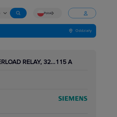
Polski


Język
Oddziały

LOAD RELAY, 32...115 A