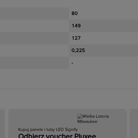
80
149
127
0,225
-
Kupuj panele i tuby LED Signify
Odbierz voucher Pluxee