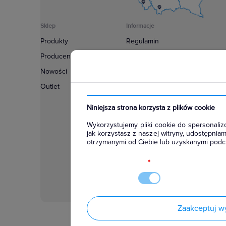
Sklep
Informacje
Produkty
Regulamin
Producenci
Polityka prywatności
Nowości
Regulamin usługi newsletter
Outlet
Zakup urządzeń z czynnikiem c
Warunki dostaw
Niniejsza strona korzysta z plików cookie
Lista oddziałów
Wykorzystujemy pliki cookie do spersonalizo
Konfiguratory
jak korzystasz z naszej witryny, udostępni
otrzymanymi od Ciebie lub uzyskanymi podcz
Najczęściej zadawane pytania
RODO
*
Zaakceptuj w