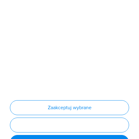
Sklep
Produkty
Producenci
Nowości
Outlet
Informacje
Regulamin
Polityka prywatności
Regulamin usługi newsletter
Zakup urządzeń z czynnikiem chłodniczym
Warunki dostaw
Lista oddziałów
Konfiguratory
Zaakceptuj wybrane
Najczęściej zadawane pytania
RODO