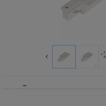
Systemy HVAC
Technika grzewcza
Technika instalacyjna