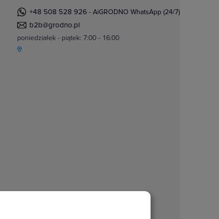
+48 508 528 926
- AiGRODNO WhatsApp (24/7)
b2b@grodno.pl
poniedziałek - piątek: 7:00 - 16:00