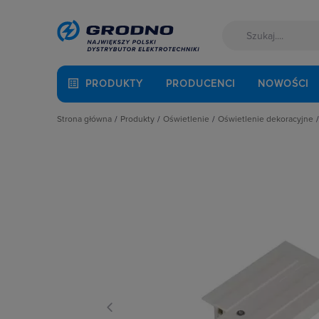
PRODUKTY
PRODUCENCI
NOWOŚCI
Strona główna
Produkty
Oświetlenie
Oświetlenie dekoracyjne
Akcesoria montażowe
Latarki
Oświetlenie świątec
Aparatura i automatyka
Oprawy Oświetleniowe
Wewnętrzne
Automatyka Budynkowa
Oświetlenie dekoracyjne
Wyposażenie dodatk
Baterie, akumulatory
Oświetlenie inteligentne
Zewnętrzne
Fotowoltaika
Słupy oświetleniowe i energetyczn
Kable i przewody
Źródła światła
Łączniki i gniazda
Narzędzia i mierniki
Ochrona odgromowa
Odzież ochronna i BHP
Osprzęt siłowy, przenośny
Oświetlenie
Pompy ciepła
Prowadzenie kabli
Rozdzielnice i obudowy
Sieci zewnętrzne
Stacje ładowania
Systemy bezpieczeństwa