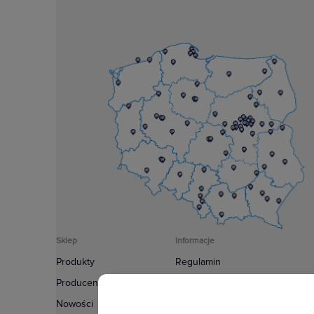
Sklep
Informacje
Produkty
Regulamin
Producenci
Polityka prywatności
Nowości
Regulamin usługi newsletter