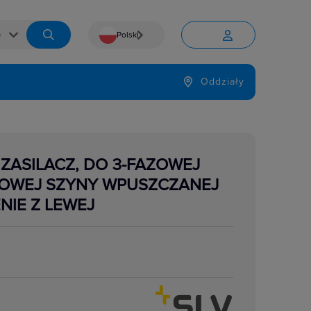
Polski


Język
Oddziały

ZASILACZ, DO 3-FAZOWEJ
OWEJ SZYNY WPUSZCZANEJ
NIE Z LEWEJ