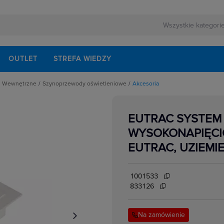
OUTLET
STREFA WIEDZY
Wewnętrzne
Szynoprzewody oświetleniowe
Akcesoria
zne
Biurkowe
Akcesoria
Do wbudowania
Oprawa
owe do opraw
Dziecięce
Szynoprzewód
EUTRAC SYSTEM 
Kinkiety
e
Meblowe
WYSOKONAPIĘCI
Plafony
Podłogowe
EUTRAC, UZIEMIE
Przenośne i montowane do gniazd
Stołowe
Sufitowe
Szynoprzewody oświetleniowe
1001533
Wiszące
833126
Na zamówienie