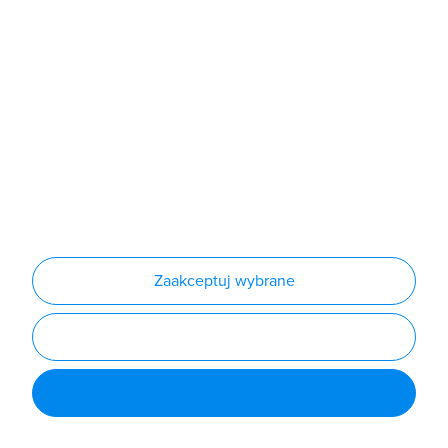
Produkty
Producenci
Nowości
Outlet
Informacje
Regulamin
Polityka prywatności
Regulamin usługi newsletter
Zakup urządzeń z czynnikiem chłodniczym
Warunki dostaw
Lista oddziałów
Konfiguratory
Zaakceptuj wybrane
Najczęściej zadawane pytania
RODO
Powered by
Certusoft
Social media