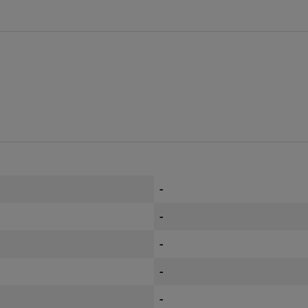
-
-
-
-
-