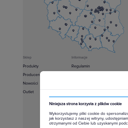
Sklep
Informacje
Produkty
Regulamin
Producenci
Polityka prywatności
Nowości
Regulamin usługi newsletter
Outlet
Zakup urządzeń z czynnikiem c
Warunki dostaw
Niniejsza strona korzysta z plików cookie
Lista oddziałów
Wykorzystujemy pliki cookie do spersonalizo
Konfiguratory
jak korzystasz z naszej witryny, udostępni
otrzymanymi od Ciebie lub uzyskanymi podcz
Najczęściej zadawane pytania