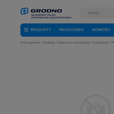
PRODUKTY
PRODUCENCI
NOWOŚCI
Strona główna
Produkty
Aparatura i automatyka
Przekaźniki
P
Akcesoria montażowe
Aparatura do kompensacji mocy bie
Gniazda d
Aparatura i automatyka
Aparatura i urządzenia zasilania r
Moduły oc
Automatyka Budynkowa
Aparatura modułowa nn
Mostki gr
Baterie, akumulatory
Aparatura pomiarowa
Obejmy i w
Fotowoltaika
Aparatura rozruchowa do silników e
Pozostałe 
Kable i przewody
Aparatura średniego napięcia
Przekaźnik
Łączniki i gniazda
Aparatura zasilająca
Przekaźnik
Narzędzia i mierniki
Automatyka przemysłowa
Przekaźniki
Ochrona odgromowa
Czujniki i wyłączniki krańcowe
Przekaźnik
Odzież ochronna i BHP
Elementy pasywne
Przekaźnik
Osprzęt siłowy, przenośny
Elementy sterowania i sygnalizacji
Przekaźnik
Oświetlenie
Optoelektronika
Przekaźni
Pompy ciepła
Przekaźniki
Przekaźni
Prowadzenie kabli
Rozłączniki i podstawy bezpieczni
Przekaźnik
Rozdzielnice i obudowy
Sterownie i zabezpieczenie silnikó
Przekaźnik 
Sieci zewnętrzne
Wyłączniki, rozłączniki
Przekaźnik 
Stacje ładowania
Przekaźnik 
Systemy bezpieczeństwa
Przekaźnik