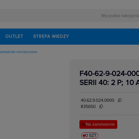
OUTLET
STREFA WIEDZY
rzekaźniki miniaturowe
rnej
o przekaźników
ezerwowego
hronne do przekaźników
zebieniowe do przekaźników
F40-62-9-024-0
yrzutnie do gniazd przekaźnikowych
lektrycznych
akcesoria
SERII 40: 2 P; 10 
i bezpieczeństwa
i czasowe
 do kontroli częstotliwości
i interfejsowe
40.62.9.024.0000
i kontroli prędkości
i miniaturowe
835650
ki półprzewodnikowe
ki przemysłowe
kowe
i statyczne
Na zamówienie
w elektrycznych
kontroli faz
kontroli izolacji i uziemienia
kontroli napięcia
0 SZT
 kontroli poziomu cieczy