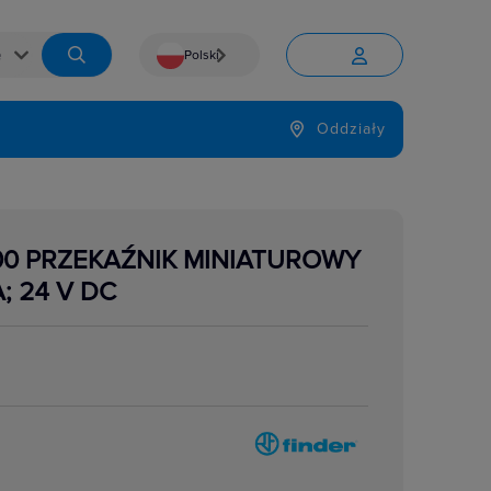
Polski


Język
Oddziały

000 PRZEKAŹNIK MINIATUROWY
A; 24 V DC