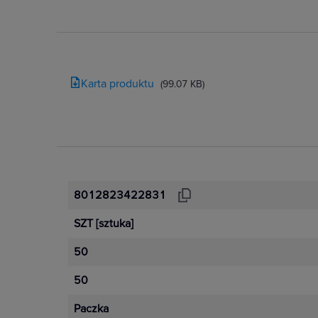
Karta produktu
(99.07 KB)
8012823422831
SZT
[sztuka]
50
50
Paczka