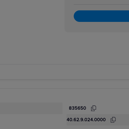
 kontroli prądu
 kontroli prądu różnicowego
kontroli temperatury silnika
835650
40.62.9.024.0000