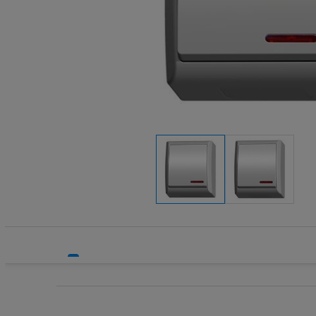
Systemy HVAC
Technika grzewcza
Technika instalacyjna