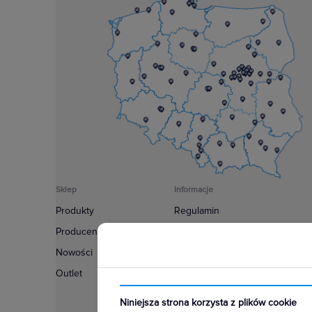
Sklep
Informacje
Produkty
Regulamin
Producenci
Polityka prywatności
Nowości
Regulamin usługi newsletter
Outlet
Zakup urządzeń z czynnikiem c
Warunki dostaw
Niniejsza strona korzysta z plików cookie