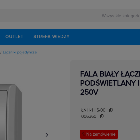
OUTLET
STREFA WIEDZY
Łączniki pojedyncze
owe
owe
urowe
FALA BIAŁY ŁĄC
we wielostopniowe
yncze
PODŚWIETLANY I
owe
znikowe
250V
biegunowe
owe
ŁNH-1HS/00
006360
Na zamówienie