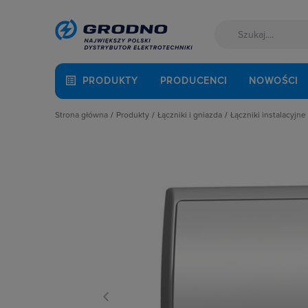
PRODUKTY
PRODUCENCI
NOWOŚCI
Strona główna
Produkty
Łączniki i gniazda
Łączniki instalacyjne
Akcesoria montażowe
Akcesoria
Łączniki hotel
Aparatura i automatyka
Gniazda
Łączniki krzyż
Automatyka Budynkowa
Łączniki instalacyjne
Łączniki miniat
Baterie, akumulatory
Osprzęt M45
Łączniki obroto
Fotowoltaika
Przyciski
Łączniki pojed
Kable i przewody
Puszki instalacyjne
Łączniki schod
Łączniki i gniazda
Ramki, klawisze, plakietki
Łączniki świec
Narzędzia i mierniki
Ściemniacze
Łączniki wielo
Ochrona odgromowa
Słupki i kolumny zasilające
Łaczniki żaluzj
Odzież ochronna i BHP
Termostaty i regulatory
Radia i głośniki
Osprzęt siłowy, przenośny
Oświetlenie
Pompy ciepła
Prowadzenie kabli
Rozdzielnice i obudowy
Sieci zewnętrzne
Stacje ładowania
Systemy bezpieczeństwa