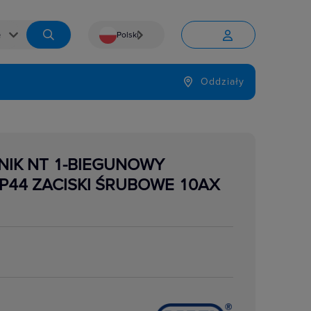
Polski


Język
Oddziały

ZNIK NT 1-BIEGUNOWY
P44 ZACISKI ŚRUBOWE 10AX