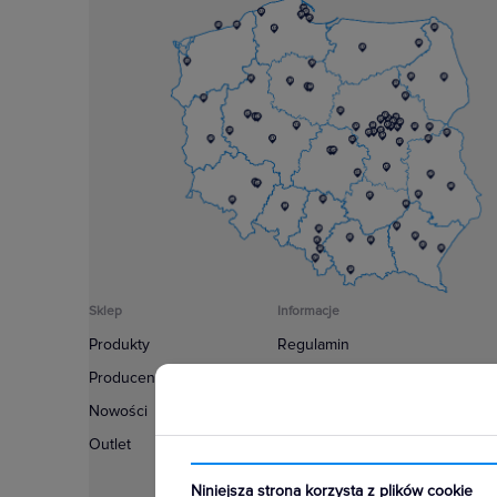
Sklep
Informacje
Produkty
Regulamin
Producenci
Polityka prywatności
Nowości
Regulamin usługi newsletter
Outlet
Zakup urządzeń z czynnikiem c
Warunki dostaw
Niniejsza strona korzysta z plików cookie