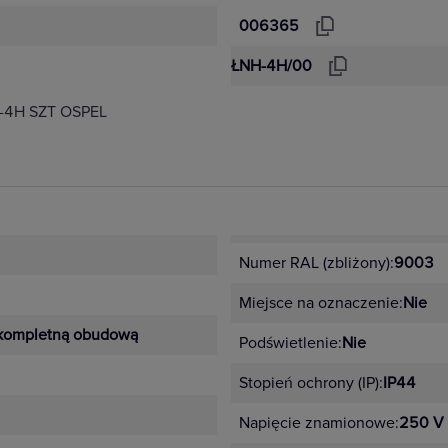
006365
ŁNH-4H/00
-4H SZT OSPEL
Numer RAL (zbliżony):
9003
Miejsce na oznaczenie:
Nie
kompletną obudową
Podświetlenie:
Nie
Stopień ochrony (IP):
IP44
Napięcie znamionowe:
250 V