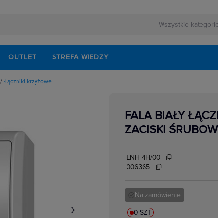
OUTLET
STREFA WIEDZY
Łączniki krzyżowe
owe
owe
urowe
FALA BIAŁY ŁĄCZ
we wielostopniowe
yncze
ZACISKI ŚRUBOW
owe
znikowe
biegunowe
owe
ŁNH-4H/00
006365
Na zamówienie
0 SZT