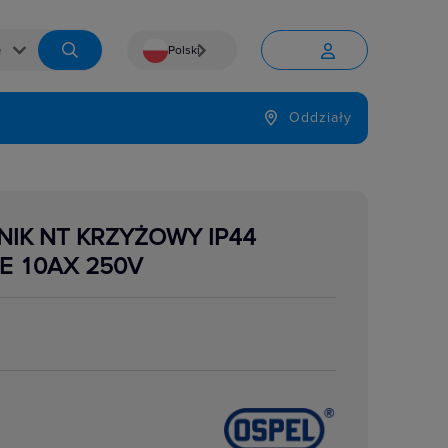
Polski


Język
Oddziały

NIK NT KRZYŻOWY IP44
E 10AX 250V