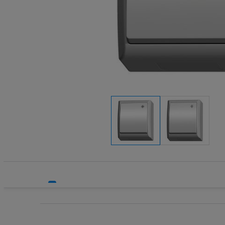
Systemy HVAC
Technika grzewcza
Technika instalacyjna