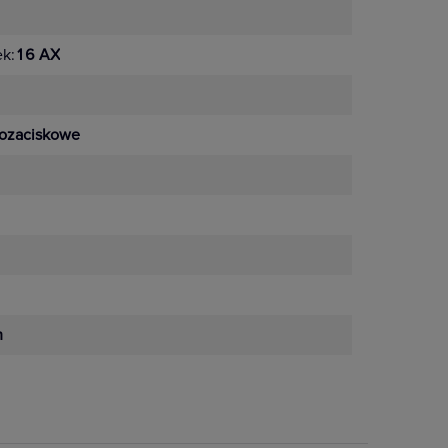
ek:
16 AX
ozaciskowe
m