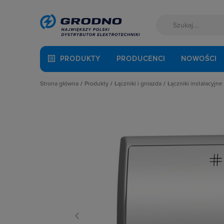
PRODUKTY
PRODUCENCI
NOWOŚCI
Strona główna
Produkty
Łączniki i gniazda
Łączniki instalacyjne
Akcesoria montażowe
Akcesoria
Łączniki hotel
Aparatura i automatyka
Gniazda
Łączniki krzyż
Automatyka Budynkowa
Łączniki instalacyjne
Łączniki miniat
Baterie, akumulatory
Osprzęt M45
Łączniki obroto
Fotowoltaika
Przyciski
Łączniki pojed
Kable i przewody
Puszki instalacyjne
Łączniki schod
Łączniki i gniazda
Ramki, klawisze, plakietki
Łączniki świec
Narzędzia i mierniki
Ściemniacze
Łączniki wielo
Ochrona odgromowa
Słupki i kolumny zasilające
Łaczniki żaluzj
Odzież ochronna i BHP
Termostaty i regulatory
Radia i głośniki
Osprzęt siłowy, przenośny
Oświetlenie
Pompy ciepła
Prowadzenie kabli
Rozdzielnice i obudowy
Sieci zewnętrzne
Stacje ładowania
Systemy bezpieczeństwa