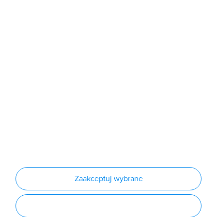
Sklep
Produkty
Producenci
Nowości
Outlet
Informacje
Regulamin
Polityka prywatności
Regulamin usługi newsletter
Zakup urządzeń z czynnikiem chłodniczym
Warunki dostaw
Lista oddziałów
Konfiguratory
Zaakceptuj wybrane
Najczęściej zadawane pytania
RODO