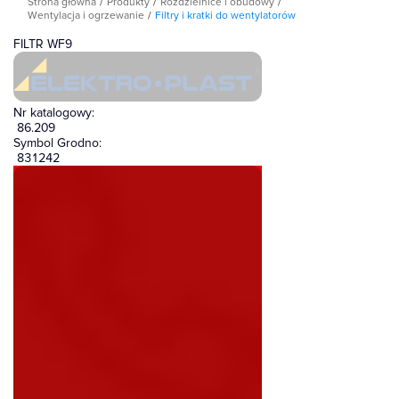
Strona główna
Produkty
Rozdzielnice i obudowy
Wentylacja i ogrzewanie
Filtry i kratki do wentylatorów
FILTR WF9
86.209
831242