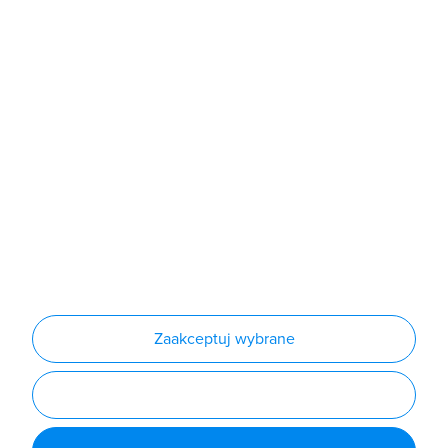
Sklep
Produkty
Producenci
Nowości
Outlet
Informacje
Regulamin
Polityka prywatności
Regulamin usługi newsletter
Zakup urządzeń z czynnikiem chłodniczym
Warunki dostaw
Lista oddziałów
Konfiguratory
Zaakceptuj wybrane
Najczęściej zadawane pytania
RODO