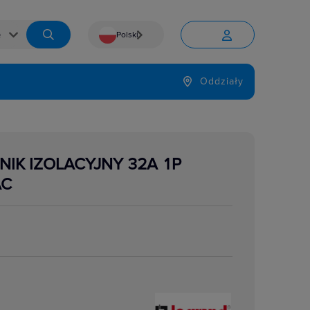
Polski


Język
Oddziały

NIK IZOLACYJNY 32A 1P
AC