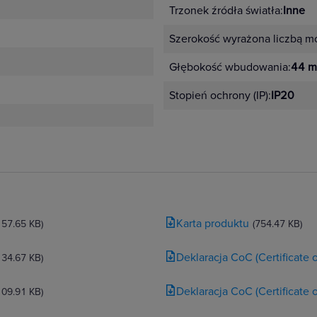
Trzonek źródła światła:
Inne
Szerokość wyrażona liczbą m
Głębokość wbudowania:
44 
Stopień ochrony (IP):
IP20
Karta produktu
157.65 KB)
(754.47 KB)
Deklaracja CoC (Certificate
134.67 KB)
Deklaracja CoC (Certificate
109.91 KB)