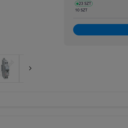
23 SZT
atory dzwonkowe
zpiecznikowe cylindryczne
10 SZT
zpiecznikowe cylindryczne miniaturowe
 i bloki różnicowoprądowe
i nadmiarowoprądowe
i przeciwpożarowe
i różnicowoprądowe z członem nadprądowym
 selektywne
 taryfowe
i zmierzchowe
e podnapięciowe
e wzrostowe
rujące analogowe i cyfrowe