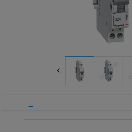
Systemy bezpieczeństwa
Transform
Systemy HVAC
Wkładki be
Technika grzewcza
Wkładki be
Technika instalacyjna
Wyłączniki
Wyłącznik
Wyłącznik
Wyłącznik
Wyłączniki
Wyłączniki
Wyłącznik
Wyzwalacz
Wyzwalacz
Zegary ste