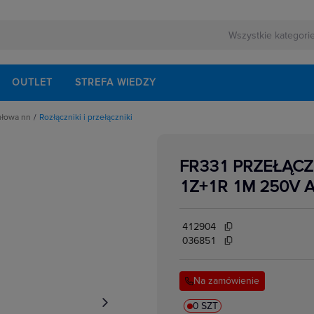
OUTLET
STREFA WIEDZY
ułowa nn
Rozłączniki i przełączniki
rnej
schodowe
ezerwowego
iskrzenia
modułowe
FR331 PRZEŁĄCZ
odułowe
lektrycznych
dułowe
1Z+1R 1M 250V 
ki mocy
bezpiecznikowe do wkładek cylindrycznych
akcesoria
i impulsowe
412904
 instalacyjne
 modułowe
036851
 temperatury
i bezpiecznikowe D0
kowe
 i przełączniki
Na zamówienie
w elektrycznych
ze
 modułowe
ocnicze
0 SZT
eniowe widełkowe i sztyftowe