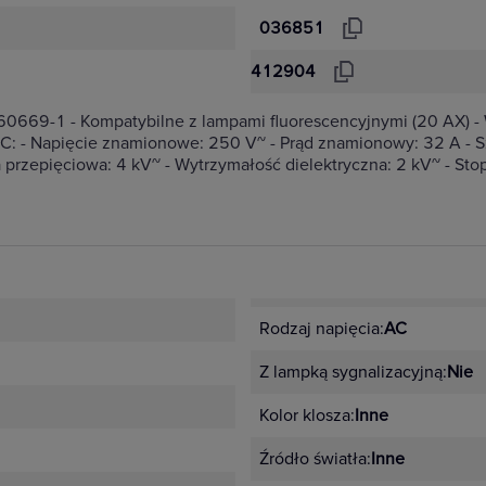
036851
412904
60669-1 - Kompatybilne z lampami fluorescencyjnymi (20 AX) 
: - Napięcie znamionowe: 250 V~ - Prąd znamionowy: 32 A - 
a przepięciowa: 4 kV~ - Wytrzymałość dielektryczna: 2 kV~ - Sto
Rodzaj napięcia:
AC
Z lampką sygnalizacyjną:
Nie
Kolor klosza:
Inne
Źródło światła:
Inne