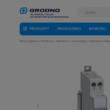
PRODUKTY
PRODUCENCI
NOWOŚCI
Strona główna
Produkty
Aparatura i automatyka
Aparatura mod
Akcesoria montażowe
Aparatura do kompensacji mocy bie
Automaty 
Aparatura i automatyka
Aparatura i urządzenia zasilania r
Detektory 
Automatyka Budynkowa
Aparatura modułowa nn
Dzwonki 
Baterie, akumulatory
Aparatura pomiarowa
Gniazda m
Fotowoltaika
Aparatura rozruchowa do silników e
Lampki mo
Kable i przewody
Aparatura średniego napięcia
Ograniczni
Kuchnia i łazienka
Aparatura zasilająca
Podstawy 
Łączniki i gniazda
Automatyka przemysłowa
Pozostałe 
Narzędzia i mierniki
Czujniki i wyłączniki krańcowe
Przekaźnik
Ochrona odgromowa
Elementy pasywne
Przekaźniki
Odzież ochronna i BHP
Elementy sterowania i sygnalizacji
Przyciski
Osprzęt siłowy, przenośny
Optoelektronika
Regulatory
Oświetlenie
Przekaźniki
Rozłącznik
Pompy ciepła
Rozłączniki i podstawy bezpieczni
Rozłączniki
Prowadzenie kabli
Sterownie i zabezpieczenie silnikó
Ściemniac
Rozdzielnice i obudowy
Wyłączniki, rozłączniki
Styczniki
Sieci zewnętrzne
Styki pom
Stacje ładowania
Szyny łącz