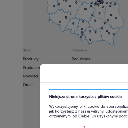
Sklep
Informacje
Produkty
Regulamin
Producenci
Polityka prywatności
Nowości
Regulamin usługi newsletter
Outlet
Zakup urządzeń z czynnikiem c
Warunki dostaw
Niniejsza strona korzysta z plików cookie
Lista oddziałów
Wykorzystujemy pliki cookie do spersonalizo
Konfiguratory
jak korzystasz z naszej witryny, udostępni
otrzymanymi od Ciebie lub uzyskanymi podcz
Najczęściej zadawane pytania
RODO
*