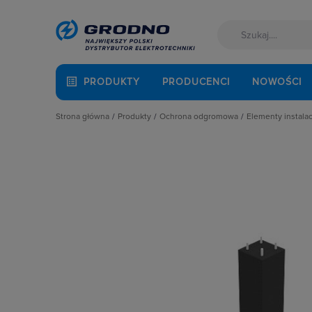
PRODUKTY
PRODUCENCI
NOWOŚCI
Strona główna
Produkty
Ochrona odgromowa
Elementy instala
Akcesoria montażowe
Bednarka i drut odgromowy
Akcesoria d
Aparatura i automatyka
Elementy instalacji odgromowej
Elementy mo
Automatyka Budynkowa
Ograniczniki przepięć
Elementy na
Baterie, akumulatory
Maszty i ig
Fotowoltaika
Obejmy
Kable i przewody
Obudowy złą
Łączniki i gniazda
Opaski uzie
Narzędzia i mierniki
Pozostałe e
Ochrona odgromowa
Rury odgrom
Odzież ochronna i BHP
Uchwyty be
Osprzęt siłowy, przenośny
Uchwyty da
Oświetlenie
Uchwyty do 
Pompy ciepła
Uchwyty ści
Prowadzenie kabli
Pręty odgr
Rozdzielnice i obudowy
Zaciski i zł
Sieci zewnętrzne
Złącza rynn
Stacje ładowania
Złącza ziem
Systemy bezpieczeństwa