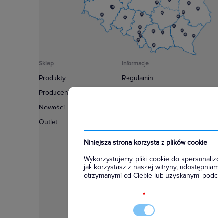
Sklep
Informacje
Produkty
Regulamin
Producenci
Polityka prywatności
Nowości
Regulamin usługi newsletter
Outlet
Zakup urządzeń z czynnikiem c
Warunki dostaw
Niniejsza strona korzysta z plików cookie
Lista oddziałów
Wykorzystujemy pliki cookie do spersonalizo
Konfiguratory
jak korzystasz z naszej witryny, udostępni
otrzymanymi od Ciebie lub uzyskanymi podcz
Najczęściej zadawane pytania
RODO
*