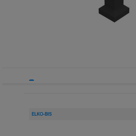
Systemy HVAC
Technika grzewcza
Technika instalacyjna
ELKO-BIS