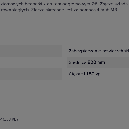
ziomowych bednarki z drutem odgromowym Ø8. Złącze składa si
 równoległych. Złącze skręcone jest za pomocą 4 śrub M8.
Zabezpieczenie powierzchni:
Średnica:
820 mm
Ciężar:
1150 kg
416.38 KB)