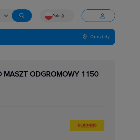
Polski


Język
Oddziały

D MASZT ODGROMOWY 1150