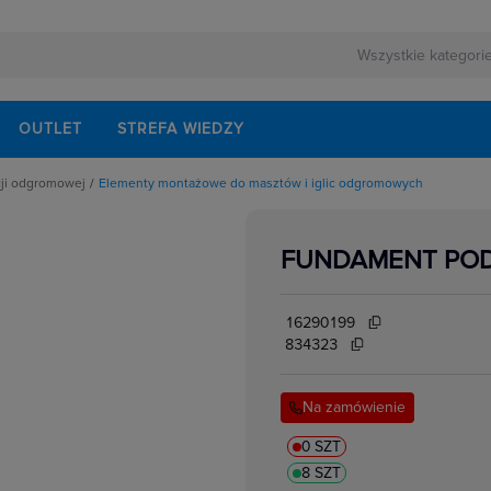
OUTLET
STREFA WIEDZY
cji odgromowej
Elementy montażowe do masztów i iglic odgromowych
o uziomów
ntażowe do masztów i iglic odgromowych
ciągowe i naprężne
FUNDAMENT PO
lice odgromowe
cz kontrolnych
miające
16290199
lementy
owe i akcesoria
834323
tonowe
chowe
rur spustowych
Na zamówienie
enne
omowe uziomowe
ącza odgromowe
0 SZT
owe
8 SZT
ne