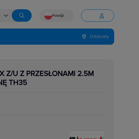
Polski


Język
Oddziały

X Z/U Z PRZESŁONAMI 2.5M
NĘ TH35