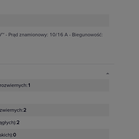
~ - Prąd znamionowy: 10/16 A - Biegunowość:
rozwiernych:
1
zwiernych:
2
ągłych):
2
kich):
0