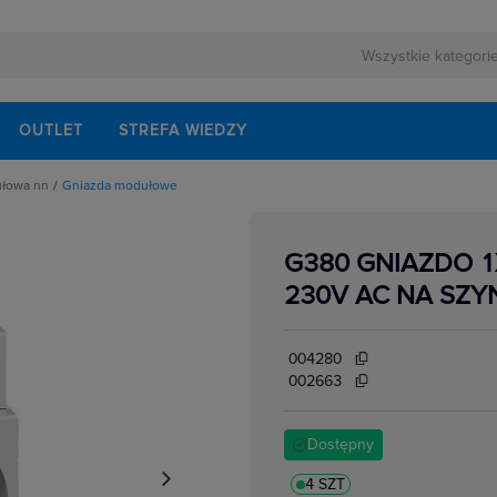
OUTLET
STREFA WIEDZY
ułowa nn
Gniazda modułowe
rnej
schodowe
ezerwowego
iskrzenia
modułowe
G380 GNIAZDO 1
odułowe
lektrycznych
dułowe
230V AC NA SZY
ki mocy
bezpiecznikowe do wkładek cylindrycznych
akcesoria
i impulsowe
004280
 instalacyjne
 modułowe
002663
 temperatury
i bezpiecznikowe D0
kowe
 i przełączniki
Dostępny
w elektrycznych
ze
 modułowe
ocnicze
4 SZT
eniowe widełkowe i sztyftowe