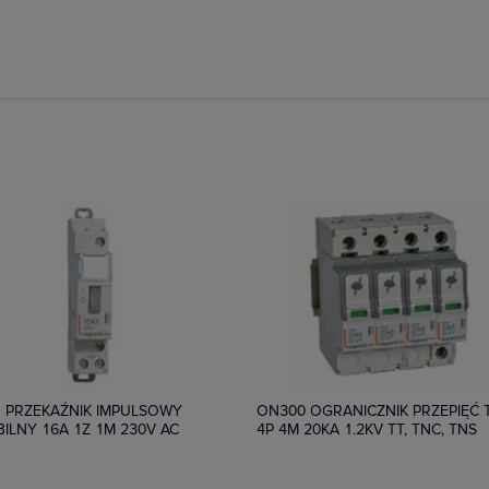
pny
Dostępny
 PRZEKAŹNIK IMPULSOWY
ON300 OGRANICZNIK PRZEPIĘĆ 
BILNY 16A 1Z 1M 230V AC
4P 4M 20KA 1.2KV TT, TNC, TNS