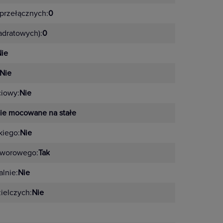
przełącznych:
0
adratowych):
0
ie
Nie
ciowy:
Nie
ie mocowane na stałe
kiego:
Nie
tworowego:
Tak
lnie:
Nie
zielczych:
Nie