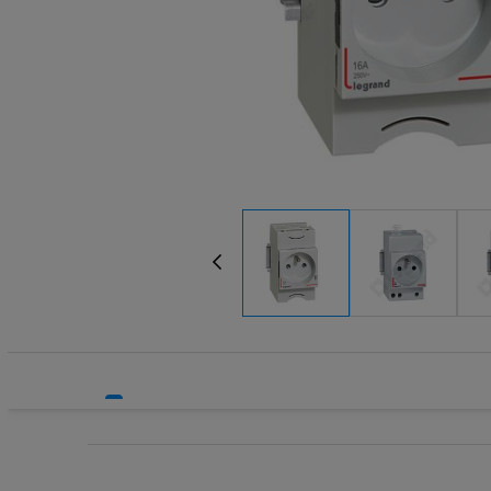
Systemy HVAC
Transform
Technika grzewcza
Wkładki be
Technika instalacyjna
Wkładki be
Wyłączniki
Wyłącznik
Wyłącznik
Wyłącznik
Wyłączniki
Wyłączniki
Wyłącznik
Wyzwalacz
Wyzwalacz
Zegary ste