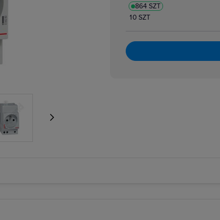
864 SZT
atory dzwonkowe
zpiecznikowe cylindryczne
10 SZT
zpiecznikowe cylindryczne miniaturowe
 i bloki różnicowoprądowe
i nadmiarowoprądowe
i przeciwpożarowe
i różnicowoprądowe z członem nadprądowym
 selektywne
 taryfowe
i zmierzchowe
e podnapięciowe
e wzrostowe
rujące analogowe i cyfrowe