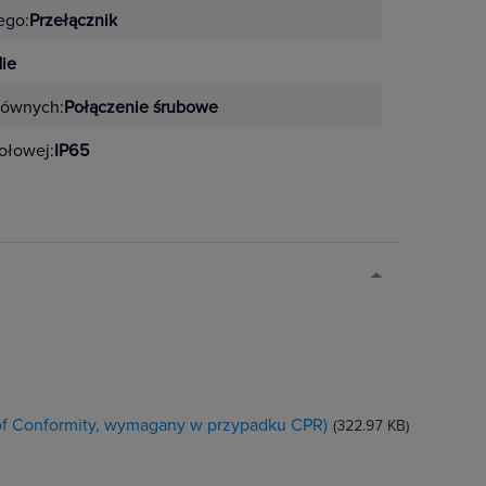
ego:
Przełącznik
ie
łównych:
Połączenie śrubowe
zołowej:
IP65
 of Conformity, wymagany w przypadku CPR)
(322.97 KB)