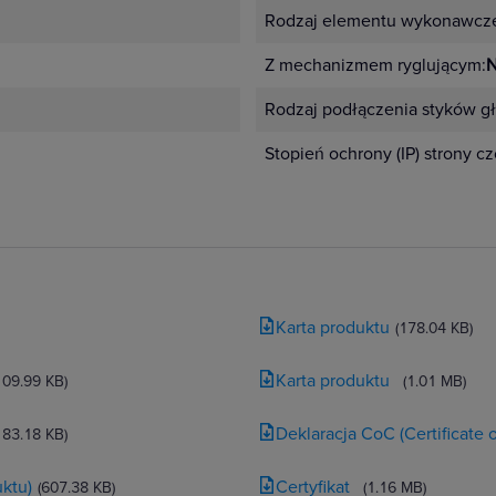
Rodzaj elementu wykonawcz
Z mechanizmem ryglującym:
N
Rodzaj podłączenia styków g
Stopień ochrony (IP) strony c
Karta produktu
(178.04 KB)
Karta produktu
109.99 KB)
(1.01 MB)
Deklaracja CoC (Certificate
183.18 KB)
ktu)
Certyfikat
(607.38 KB)
(1.16 MB)