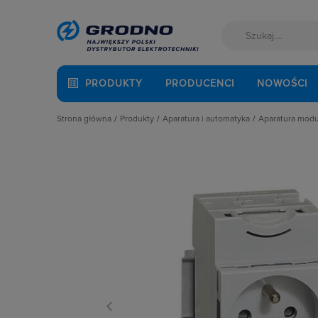
PRODUKTY
PRODUCENCI
NOWOŚCI
Strona główna
Produkty
Aparatura i automatyka
Aparatura mod
Akcesoria montażowe
Aparatura do kompensacji mocy bie
Automaty 
Aparatura i automatyka
Aparatura i urządzenia zasilania r
Detektory 
Automatyka Budynkowa
Aparatura modułowa nn
Dzwonki 
Baterie, akumulatory
Aparatura pomiarowa
Gniazda m
Fotowoltaika
Aparatura rozruchowa do silników e
Lampki mo
Kable i przewody
Aparatura średniego napięcia
Ograniczni
Łączniki i gniazda
Aparatura zasilająca
Podstawy 
Narzędzia i mierniki
Automatyka przemysłowa
Pozostałe 
Ochrona odgromowa
Czujniki i wyłączniki krańcowe
Przekaźnik
Odzież ochronna i BHP
Elementy pasywne
Przekaźniki
Osprzęt siłowy, przenośny
Elementy sterowania i sygnalizacji
Przyciski
Oświetlenie
Optoelektronika
Regulatory
Pompy ciepła
Przekaźniki
Rozłącznik
Prowadzenie kabli
Rozłączniki i podstawy bezpieczni
Rozłączniki
Rozdzielnice i obudowy
Sterownie i zabezpieczenie silnikó
Ściemniac
Sieci zewnętrzne
Wyłączniki, rozłączniki
Styczniki
Stacje ładowania
Styki pom
Systemy bezpieczeństwa
Szyny łącz