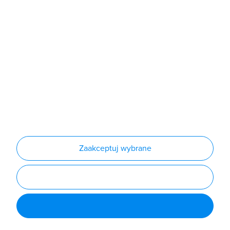
Produkty
Producenci
Nowości
Outlet
Informacje
Regulamin
Polityka prywatności
Regulamin usługi newsletter
Zakup urządzeń z czynnikiem chłodniczym
Warunki dostaw
Lista oddziałów
Konfiguratory
Zaakceptuj wybrane
Najczęściej zadawane pytania
RODO
Powered by
Certusoft
Social media