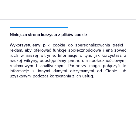
Strona główna
Produkty
Aparatura i automatyka
Sterownie i zabezpieczenie silników elektrycznych
Wyłączniki silnikowe
Niniejsza strona korzysta z plików cookie
Wykorzystujemy pliki cookie do spersonalizowania treści i
reklam, aby oferować funkcje społecznościowe i analizować
ruch w naszej witrynie. Informacje o tym, jak korzystasz z
naszej witryny, udostępniamy partnerom społecznościowym,
reklamowym i analitycznym. Partnerzy mogą połączyć te
informacje z innymi danymi otrzymanymi od Ciebie lub
uzyskanymi podczas korzystania z ich usług.